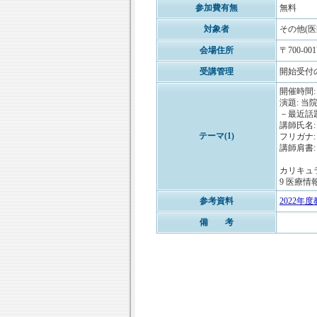
参加費有無
無料
対象者
その他(医
会場住所
〒700-0
受講管理
開始受付
開催時間: 1
演題: 
－最近話
講師氏名:
テーマ(1)
フリガナ
講師肩書
カリキュ
9 医療情報
参考資料
2022年
備 考