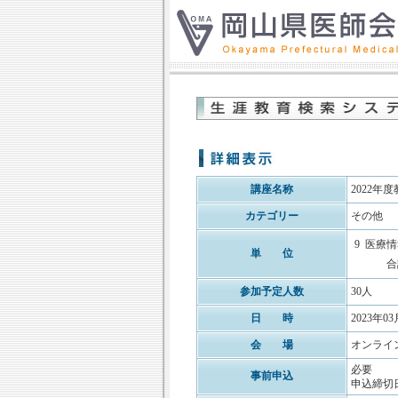
講座名称
2022年
カテゴリー
その他
9
医療情
単 位
合
参加予定人数
30人
日 時
2023年03
会 場
オンライ
必要
事前申込
申込締切日: 