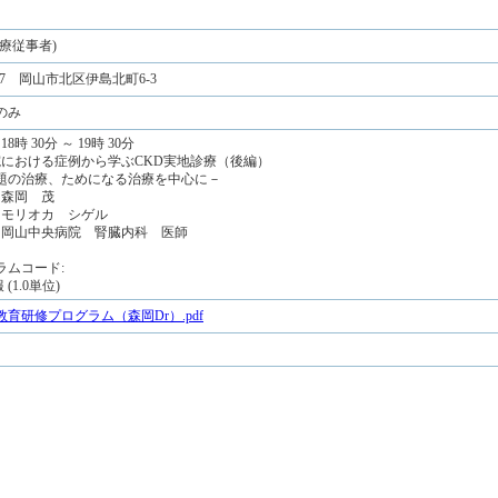
療従事者)
017 岡山市北区伊島北町6-3
のみ
8時 30分 ～ 19時 30分
当院における症例から学ぶCKD実地診療（後編）
題の治療、ためになる治療を中心に－
 森岡 茂
: モリオカ シゲル
: 岡山中央病院 腎臓内科 医師
ラムコード:
 (1.0単位)
度教育研修プログラム（森岡Dr）.pdf