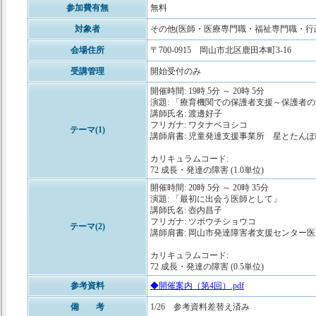
参加費有無
無料
対象者
その他(医師・医療専門職・福祉専門職・行
会場住所
〒700-0915 岡山市北区鹿田本町3-16
受講管理
開始受付のみ
開催時間: 19時 5分 ～ 20時 5分
演題: 「療育機関での保護者支援～保護者
講師氏名: 渡邊好子
フリガナ: ワタナベヨシコ
テーマ(1)
講師肩書: 児童発達支援事業所 星とたん
カリキュラムコード:
72 成長・発達の障害 (1.0単位)
開催時間: 20時 5分 ～ 20時 35分
演題: 「最初に出会う医師として」
講師氏名: 壺内昌子
フリガナ: ツボウチショウコ
テーマ(2)
講師肩書: 岡山市発達障害者支援センター
カリキュラムコード:
72 成長・発達の障害 (0.5単位)
参考資料
◆開催案内（第4回）.pdf
備 考
1/26 参考資料差替え済み