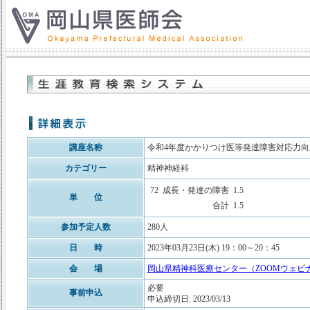
講座名称
令和4年度かかりつけ医等発達障害対応力向
カテゴリー
精神神経科
72
成長・発達の障害
1.5
単 位
合計
1.5
参加予定人数
280人
日 時
2023年03月23日(木) 19：00～20：45
会 場
岡山県精神科医療センター（ZOOMウェビ
必要
事前申込
申込締切日: 2023/03/13