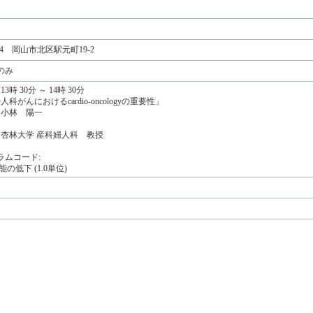
024 岡山市北区駅元町19-2
のみ
3時 30分 ～ 14時 30分
人科がんにおけるcardio-oncologyの重要性」
 小林 陽一
 杏林大学 産科婦人科 教授
ラムコード:
能の低下 (1.0単位)