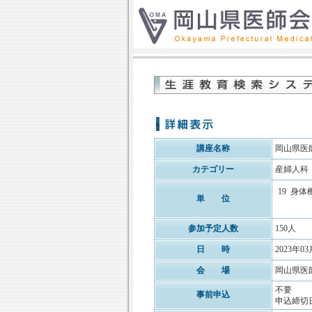
講座名称
岡山県医
カテゴリー
産婦人科
19
身体
単 位
参加予定人数
150人
日 時
2023年03
会 場
岡山県医
不要
事前申込
申込締切日