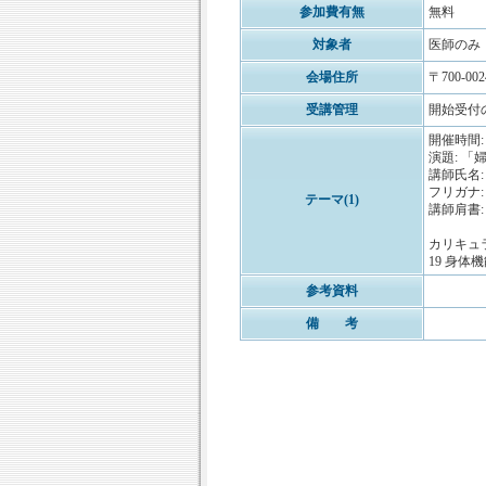
参加費有無
無料
対象者
医師のみ
会場住所
〒700-0
受講管理
開始受付
開催時間: 1
演題: 「婦
講師氏名:
フリガナ:
テーマ(1)
講師肩書:
カリキュ
19 身体機
参考資料
備 考