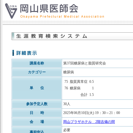
講座名称
第37回糖尿病と脂質研究会
カテゴリー
糖尿病
75
脂質異常症
0.5
単 位
76
糖尿病
1
合計
1.5
参加予定人数
30人
日 時
2025年06月10日(火) 19：30～21：00
会 場
岡山プラザホテル 2階吉備の間
必要
事前申込