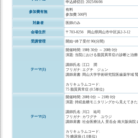
申込締切日: 2025/06/06
有料
参加費有無
参加費 500円
対象者
医師のみ
会場住所
〒703-8256 岡山県岡山市中区浜2-3-12
受講管理
開始+終了受付 90(分間)
開催時間: 19時 30分 ～ 20時 0分
演題: 当院における脂質異常症の診断と治
講師氏名: 江口 潤
テーマ(1)
フリガナ: エグチ ジュン
講師肩書: 岡山大学学術研究院医歯薬学域 
カリキュラムコード:
75 脂質異常症 (0.5単位)
開催時間: 20時 0分 ～ 21時 0分
演題: 持続血糖モニタリングから見えてきた
講師氏名: 川口 祐司
テーマ(2)
フリガナ: カワグチ ユウジ
講師肩書: 社会医療法人 景岳会 南大阪病院 
カリキュラムコード:
76 糖尿病 (1.0単位)