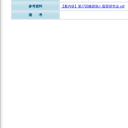
参考資料
【案内状】第37回糖尿病と脂質研究会.pdf
備 考