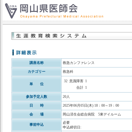
講座名称
救急カンファレンス
カテゴリー
救急科
32
意識障害
1
単 位
合計
1
参加予定人数
20人
日 時
2025年06月05日(木) 18：00～19：00
会 場
岡山済生会総合病院 5東デイルーム
必要
事前申込
申込締切日: