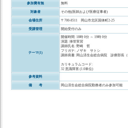
参加費有無
無料
対象者
その他(医師および医療従事者)
会場住所
〒700-8511 岡山市北区国体町2-25
受講管理
開始受付のみ
開催時間: 18時 0分 ～ 19時 0分
演題: 挿管実習
講師氏名: 野崎 哲
フリガナ: ノザキ サトシ
テーマ(1)
講師肩書: 岡山済生会総合病院 診療部長
カリキュラムコード:
32 意識障害 (1.0単位)
参考資料
備 考
岡山済生会総合病院勤務者のみ参加可能