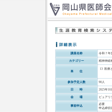
講座名称
令和７年
カテゴリー
精神神経
13
医療
単 位
参加予定人数
90人
日 時
2025年10
会 場
ピュアリ
必要
事前申込
申込締切日: 