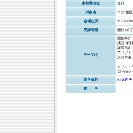
参加費有無
無料
対象者
その他(
会場住所
〒700-0
受講管理
開始+終了
開催時間: 
演題: 
講師氏名:
フリガナ
テーマ(1)
講師肩書
カリキュ
13 医療
参考資料
R7案内チラ
備 考