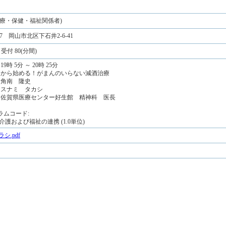
医療・保健・福祉関係者)
907 岡山市北区下石井2-6-41
受付 80(分間)
19時 5分 ～ 20時 25分
明日から始める！がまんのいらない減酒治療
 角南 隆史
: スナミ タカシ
: 佐賀県医療センター好生館 精神科 医長
ラムコード:
と介護および福祉の連携 (1.0単位)
シ.pdf