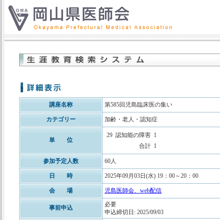
講座名称
第585回児島臨床医の集い
カテゴリー
加齢・老人・認知症
29
認知能の障害
1
単 位
合計
1
参加予定人数
60人
日 時
2025年09月03日(水) 19：00～20：00
会 場
児島医師会、web配信
必要
事前申込
申込締切日: 2025/09/03