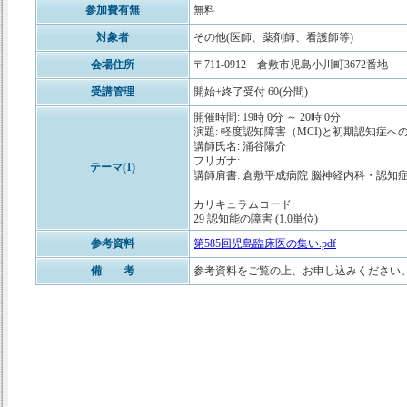
参加費有無
無料
対象者
その他(医師、薬剤師、看護師等)
会場住所
〒711-0912 倉敷市児島小川町3672番地
受講管理
開始+終了受付 60(分間)
開催時間: 19時 0分 ～ 20時 0分
演題: 軽度認知障害（MCI)と初期認知症へ
講師氏名: 涌谷陽介
フリガナ:
テーマ(1)
講師肩書: 倉敷平成病院 脳神経内科・認知
カリキュラムコード:
29 認知能の障害 (1.0単位)
参考資料
第585回児島臨床医の集い.pdf
備 考
参考資料をご覧の上、お申し込みください