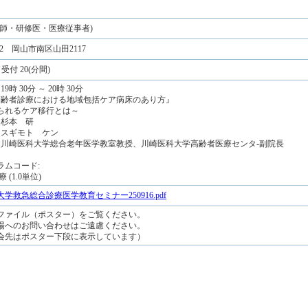
医師・研修医・医療従事者)
202 岡山市南区山田2117
受付 20(分間)
9時 30分 ～ 20時 30分
『高齢者診療における地域包括ケア病床のあり方』
れるケア移行とは～
 杉本 研
: スギモト ケン
: 川崎医科大学総合老年医学教室教授、川崎医科大学高齢者医療センタ-副院長
ラムコード:
 (1.0単位)
学救急総合診療医学教育セミナー250916.pdf
ファイル（ポスター）をご覧ください。
場へのお問い合わせはご遠慮ください。
はポスター下段に表示しています）