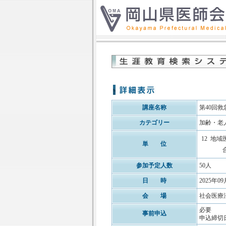
講座名称
第40回
カテゴリー
加齢・老
12
地域
単 位
参加予定人数
50人
日 時
2025年09
会 場
社会医療
必要
事前申込
申込締切日: 