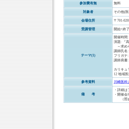
参加費有無
無料
対象者
その他(
会場住所
〒701-0
受講管理
開始+終了
開催時間: 1
演題: 
～求めら
講師氏名:
テーマ(1)
フリガナ
講師肩書
カリキュ
12 地域医療
参考資料
川崎医科大
・詳細は
備 考
・開催会
（照会先