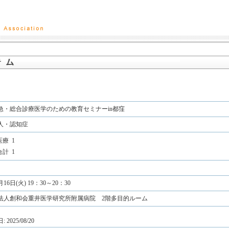
救急・総合診療医学のための教育セミナーin都窪
人・認知症
医療
1
合計
1
月16日(火) 19：30～20：30
法人創和会重井医学研究所附属病院 2階多目的ルーム
2025/08/20