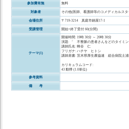
参加費有無
無料
対象者
その他(医師、看護師等のコメディカルスタ
会場住所
〒719-3214 真庭市鍋屋17-1
受講管理
開始+終了受付 60(分間)
開催時間: 19時 30分 ～ 20時 30分
演題: 「 不整脈の患者さんをどのタイミ
講師氏名: 蜂谷 仁
フリガナ: ハチヤ ヒトシ
テーマ(1)
講師肩書: 茨木県厚生農協連 総合病院土
カリキュラムコード:
43 動悸 (1.0単位)
参考資料
備 考