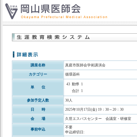
講座名称
真庭市医師会学術講演会
カテゴリー
循環器科
43
動悸
1
単 位
合計
1
参加予定人数
30人
日 時
2025年10月17日(金) 19：30～20：30
会 場
久世エスパスセンター 会議室・研修室
不要
事前申込
申込締切日: