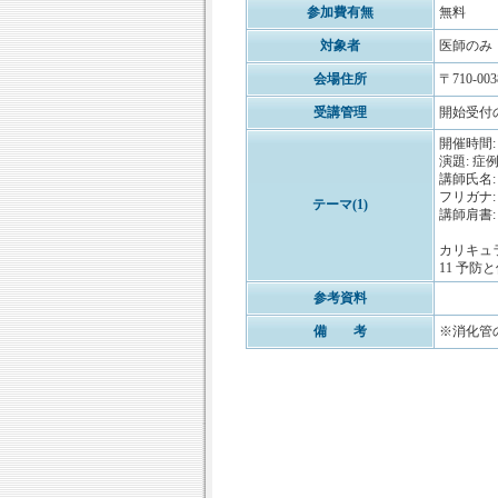
参加費有無
無料
対象者
医師のみ
会場住所
〒710-0
受講管理
開始受付
開催時間: 
演題: 
講師氏名:
フリガナ:
テーマ(1)
講師肩書
カリキュ
11 予防と
参考資料
備 考
※消化管