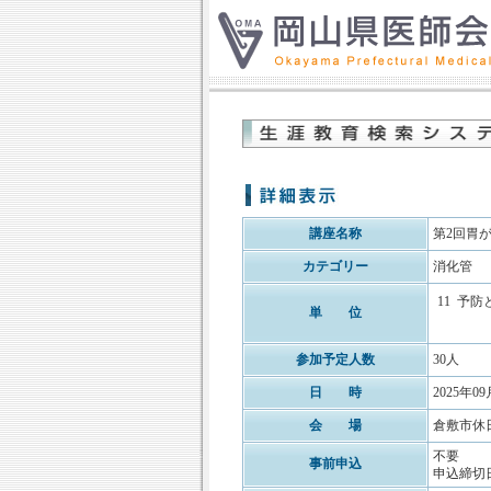
講座名称
第2回胃
カテゴリー
消化管
11
予防
単 位
参加予定人数
30人
日 時
2025年09
会 場
倉敷市休
不要
事前申込
申込締切日