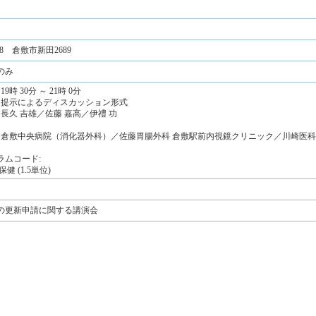
038 倉敷市新田2689
のみ
19時 30分 ～ 21時 0分
症例提示によるディスカッション形式
 長久 吉雄／佐藤 嘉高／伊禮 功
: 倉敷中央病院（消化器外科）／佐藤胃腸外科 倉敷駅前内視鏡クリニック／川崎医
ラムコード:
保健 (1.5単位)
の更新申請に関する講演会