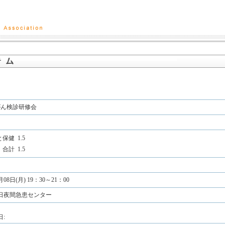
がん検診研修会
と保健
1.5
合計
1.5
月08日(月) 19：30～21：00
日夜間急患センター
: