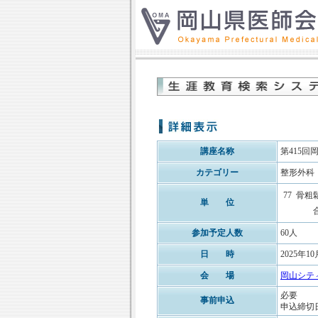
講座名称
第415
カテゴリー
整形外科
77
骨粗
単 位
参加予定人数
60人
日 時
2025年10
会 場
岡山シテ
必要
事前申込
申込締切日: 