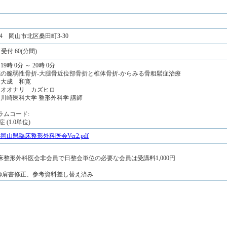
984 岡山市北区桑田町3-30
受付 60(分間)
19時 0分 ～ 20時 0分
当院の脆弱性骨折-大腿骨近位部骨折と椎体骨折-からみる骨粗鬆症治療
 大成 和寛
: オオナリ カズヒロ
 川崎医科大学 整形外科学 講師
ラムコード:
 (1.0単位)
0.18岡山県臨床整形外科医会Ver2.pdf
床整形外科医会非会員で日整会単位の必要な会員は受講料1,000円
 講師肩書修正、参考資料差し替え済み