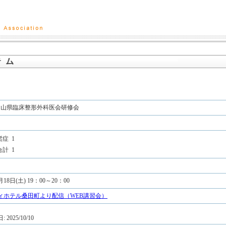
回岡山県臨床整形外科医会研修会
鬆症
1
合計
1
月18日(土) 19：00～20：00
ィホテル桑田町より配信（WEB講習会）
2025/10/10