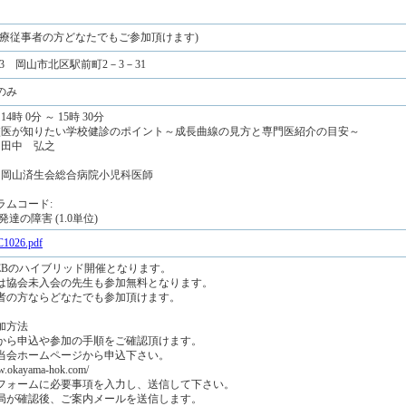
医療従事者の方どなたでもご参加頂けます)
0023 岡山市北区駅前町2－3－31
のみ
14時 0分 ～ 15時 30分
学校医が知りたい学校健診のポイント～成長曲線の見方と専門医紹介の目安～
 田中 弘之
: 岡山済生会総合病院小児科医師
ラムコード:
発達の障害 (1.0単位)
1026.pdf
EBのハイブリッド開催となります。
は協会未入会の先生も参加無料となります。
者の方ならどなたでも参加頂けます。
加方法
から申込や参加の手順をご確認頂けます。
当会ホームページから申込下さい。
ww.okayama-hok.com/
フォームに必要事項を入力し、送信して下さい。
務局が確認後、ご案内メールを送信します。