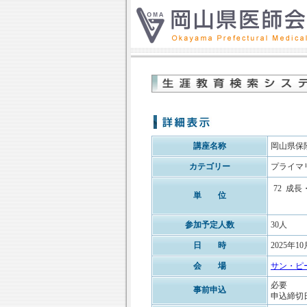
講座名称
岡山県保
カテゴリー
プライマ
72
成長
単 位
参加予定人数
30人
日 時
2025年10
会 場
サン・ピー
必要
事前申込
申込締切日: 