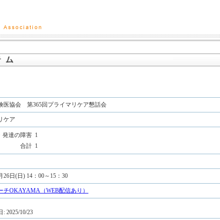
険医協会 第365回プライマリケア懇話会
リケア
・発達の障害
1
合計
1
月26日(日) 14：00～15：30
チOKAYAMA（WEB配信あり）
2025/10/23