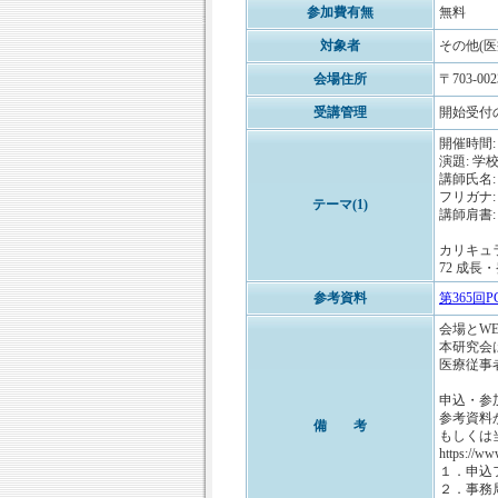
参加費有無
無料
対象者
その他(
会場住所
〒703-
受講管理
開始受付
開催時間: 
演題: 
講師氏名:
フリガナ:
テーマ(1)
講師肩書
カリキュ
72 成長・
参考資料
第365回PC
会場とW
本研究会
医療従事
申込・参
参考資料
備 考
もしくは
https://w
１．申込
２．事