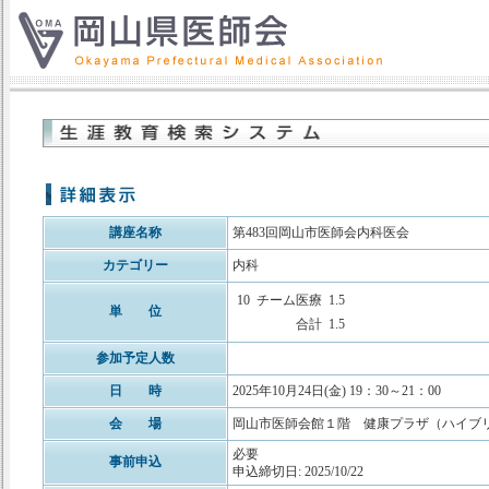
講座名称
第483回岡山市医師会内科医会
カテゴリー
内科
10
チーム医療
1.5
単 位
合計
1.5
参加予定人数
日 時
2025年10月24日(金) 19：30～21：00
会 場
岡山市医師会館１階 健康プラザ（ハイブ
必要
事前申込
申込締切日: 2025/10/22