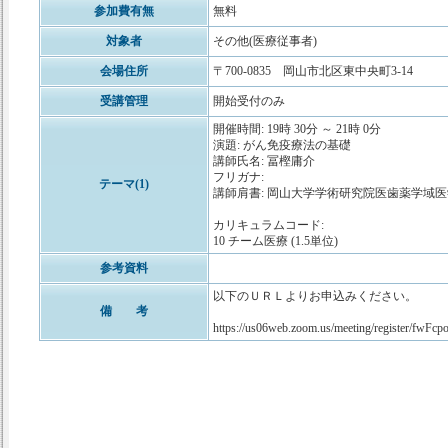
参加費有無
無料
対象者
その他(医療従事者)
会場住所
〒700-0835 岡山市北区東中央町3-14
受講管理
開始受付のみ
開催時間: 19時 30分 ～ 21時 0分
演題: がん免疫療法の基礎
講師氏名: 冨樫庸介
フリガナ:
テーマ(1)
講師肩書: 岡山大学学術研究院医歯薬学域
カリキュラムコード:
10 チーム医療 (1.5単位)
参考資料
以下のＵＲＬよりお申込みください。
備 考
https://us06web.zoom.us/meeting/register/f