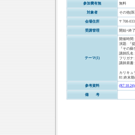
参加費有無
無料
対象者
その他(医
会場住所
〒708-
受講管理
開始+終了
開催時間: 
演題: 『
『その蘇
講師氏名
テーマ(1)
フリガナ:
講師肩書
カリキュ
81 終末期
参考資料
(R7.10
備 考