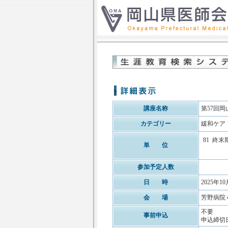
講座名称
第57回
カテゴリー
緩和ケア
81
終末
単 位
参加予定人数
日 時
2025年10
会 場
芳野病院
不要
事前申込
申込締切日