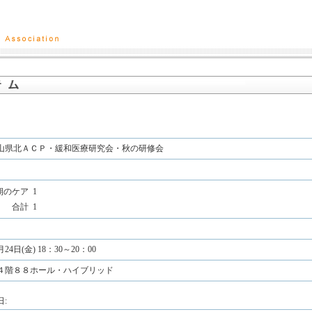
岡山県北ＡＣＰ・緩和医療研究会・秋の研修会
期のケア
1
合計
1
月24日(金) 18：30～20：00
４階８８ホール・ハイブリッド
: