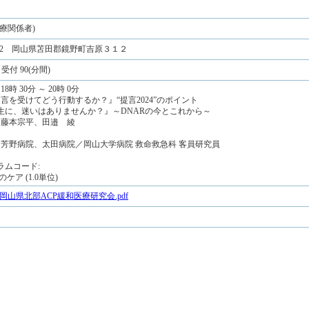
療関係者)
0332 岡山県苫田郡鏡野町吉原３１２
受付 90(分間)
18時 30分 ～ 20時 0分
提言を受けてどう行動するか？』“提言2024”のポイント
生に、迷いはありませんか？』～DNARの今とこれから～
: 藤本宗平、田邉 綾
: 芳野病院、太田病院／岡山大学病院 救命救急科 客員研究員
ラムコード:
のケア (1.0単位)
.24)岡山県北部ACP緩和医療研究会.pdf