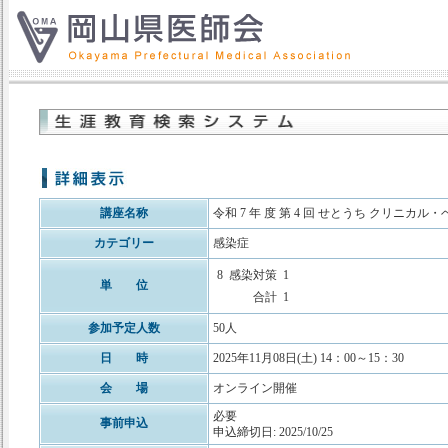
講座名称
令和 7 年 度 第 4 回 せとうち クリニ
カテゴリー
感染症
8
感染対策
1
単 位
合計
1
参加予定人数
50人
日 時
2025年11月08日(土) 14：00～15：30
会 場
オンライン開催
必要
事前申込
申込締切日: 2025/10/25