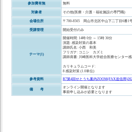
参加費有無
無料
対象者
その他(医療・介護・福祉施設の専門職)
会場住所
〒700-8505 岡山市北区中山下二丁目6番
受講管理
開始受付のみ
開催時間: 14時 0分 ～ 15時 30分
演題: 感染対策の基本
講師氏名: 小西 和美
フリガナ: コニシ カズミ
テーマ(1)
講師肩書: 川崎医科大学総合医療センター
カリキュラムコード:
8 感染対策 (1.0単位)
参考資料
R7第4回せとうち案内ZOOM(FAX送信用)2025.1
オンライン開催となります
備 考
事前申し込みが必要となります