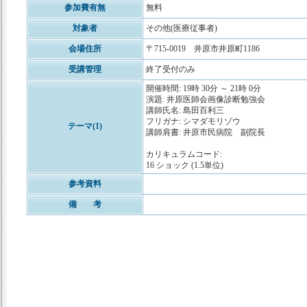
参加費有無
無料
対象者
その他(医療従事者)
会場住所
〒715-0019 井原市井原町1186
受講管理
終了受付のみ
開催時間: 19時 30分 ～ 21時 0分
演題: 井原医師会画像診断勉強会
講師氏名: 島田百利三
フリガナ: シマダモリゾウ
テーマ(1)
講師肩書: 井原市民病院 副院長
カリキュラムコード:
16 ショック (1.5単位)
参考資料
備 考