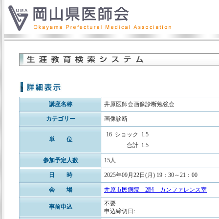
講座名称
井原医師会画像診断勉強会
カテゴリー
画像診断
16
ショック
1.5
単 位
合計
1.5
参加予定人数
15人
日 時
2025年09月22日(月) 19：30～21：00
会 場
井原市民病院 2階 カンファレンス室
不要
事前申込
申込締切日: