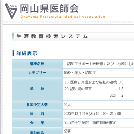
講座名称
「認知症サポート医研修」及び「地域にお
カテゴリー
加齢・老人・認知症
13
医療と介護および福祉の連携
0.5
単 位
29
認知能の障害
1.5
合計
2
参加予定人数
50人
日 時
2025年12月04日(木) 19：00～21：00
会 場
岡山赤十字病院 南館1階研修室
必要
事前申込