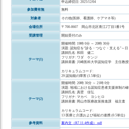
申込締切日: 2025/12/04
参加費有無
無料
対象者
その他(医師、看護師、ケアマネ等)
会場住所
〒700-8607 岡山市北区青江2丁目1番1号
受講管理
開始受付のみ
開催時間: 19時 0分 ～ 20時 30分
演題: 認知症を“診る・つなぐ・支える”～
講師氏名: 和田 健二
フリガナ: ワダ ケンジ
テーマ(1)
講師肩書: 川崎医科大学認知症学 主任教
カリキュラムコード:
29 認知能の障害 (1.5単位)
開催時間: 20時 30分 ～ 21時 0分
演題: 地域における認知症患者支援体制の
講師氏名: 真壁 佳弘
フリガナ: マカベ ヨシヒロ
テーマ(2)
講師肩書: 岡山市医療政策推進課 福主査
カリキュラムコード:
13 医療と介護および福祉の連携 (0.5単位)
参考資料
案内文（R7.11.4作成）.pdf