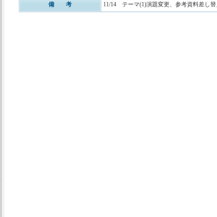
備 考
11/14 テーマ(1)演題変更、参考資料差し