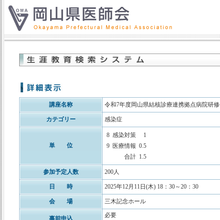
講座名称
令和7年度岡山県結核診療連携拠点病院研修
カテゴリー
感染症
8
感染対策
1
単 位
9
医療情報
0.5
合計
1.5
参加予定人数
200人
日 時
2025年12月11日(木) 18：30～20：30
会 場
三木記念ホール
必要
事前申込