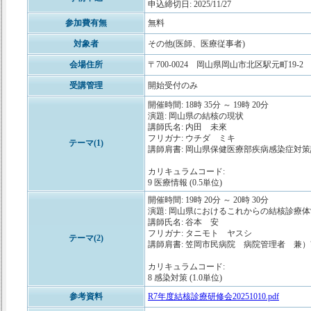
申込締切日: 2025/11/27
参加費有無
無料
対象者
その他(医師、医療従事者)
会場住所
〒700-0024 岡山県岡山市北区駅元町19-2
受講管理
開始受付のみ
開催時間: 18時 35分 ～ 19時 20分
演題: 岡山県の結核の現状
講師氏名: 内田 未來
フリガナ: ウチダ ミキ
テーマ(1)
講師肩書: 岡山県保健医療部疾病感染症対
カリキュラムコード:
9 医療情報 (0.5単位)
開催時間: 19時 20分 ～ 20時 30分
演題: 岡山県におけるこれからの結核診療
講師氏名: 谷本 安
フリガナ: タニモト ヤスシ
テーマ(2)
講師肩書: 笠岡市民病院 病院管理者 兼
カリキュラムコード:
8 感染対策 (1.0単位)
参考資料
R7年度結核診療研修会20251010.pdf