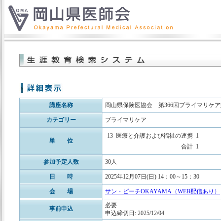
講座名称
岡山県保険医協会 第366回プライマリケ
カテゴリー
プライマリケア
13
医療と介護および福祉の連携
1
単 位
合計
1
参加予定人数
30人
日 時
2025年12月07日(日) 14：00～15：30
会 場
サン・ピーチOKAYAMA（WEB配信あり）
必要
事前申込
申込締切日: 2025/12/04