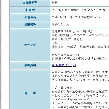
参加費有無
無料
対象者
その他(医療従事者の方ならどなたでも参加
会場住所
〒703-0023 岡山市北区駅前町2－3－31
受講管理
開始受付のみ
開催時間: 14時 0分 ～ 15時 30分
演題: 地域包括ケアの未来 ～プライマリ
講師氏名: 光井 さとし
フリガナ:
テーマ(1)
講師肩書: 中島病院 医師/元美作・真庭保
カリキュラムコード:
13 医療と介護および福祉の連携 (1.0単位)
参考資料
第366回PC1207.pdf
会場とWEBのハイブリッド開催となります
本研究会は協会未入会の先生も参加無料と
医療従事者の方ならどなたでも参加頂けま
申込・参加方法
参考資料から申込や参加の手順をご確認頂
備 考
もしくは当会ホームページから申込下さい
https://www.okayama-hok.com/
１．申込フォームに必要事項を入力し、送
２．事務局が確認後、ご案内メ