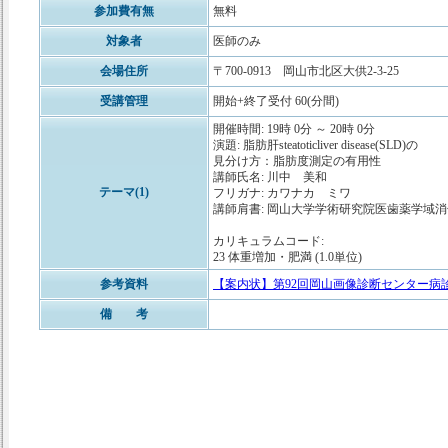
参加費有無
無料
対象者
医師のみ
会場住所
〒700-0913 岡山市北区大供2-3-25
受講管理
開始+終了受付 60(分間)
開催時間: 19時 0分 ～ 20時 0分
演題: 脂肪肝steatoticliver disease(SLD)の
見分け方：脂肪度測定の有用性
講師氏名: 川中 美和
テーマ(1)
フリガナ: カワナカ ミワ
講師肩書: 岡山大学学術研究院医歯薬学域
カリキュラムコード:
23 体重増加・肥満 (1.0単位)
参考資料
【案内状】第92回岡山画像診断センター病診連
備 考