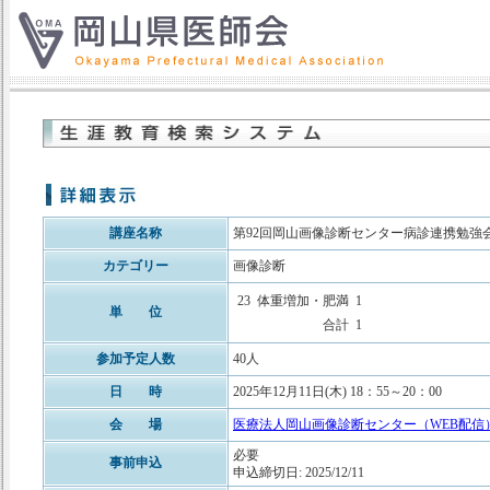
講座名称
第92回岡山画像診断センター病診連携勉強
カテゴリー
画像診断
23
体重増加・肥満
1
単 位
合計
1
参加予定人数
40人
日 時
2025年12月11日(木) 18：55～20：00
会 場
医療法人岡山画像診断センター（WEB配信
必要
事前申込
申込締切日: 2025/12/11