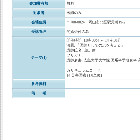
参加費有無
無料
対象者
医師のみ
会場住所
〒700-0024 岡山市北区駅元町19-2
受講管理
開始受付のみ
開催時間: 13時 30分 ～ 14時 30分
演題: 「医師としての志を考える」
講師氏名: 山口 建
フリガナ:
テーマ(1)
講師肩書: 広島大学大学院 医系科学研究科 
カリキュラムコード:
14 災害医療 (1.0単位)
参考資料
備 考