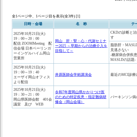
全1ページ中、1ページ目を表示(全3件) [1]
日時・会場
名 称
テ
CKDの診断と
2025年10月21日(火)
す
19：00～20：00
岡山 肝・腎・心・代謝セミナ
配信 ZOOMMeeting 配
脂肪肝・MASL
ー2025 ～早期からの治療介入を
信会場 日本ベーリンガ
見逃さない
目指して～
ーインゲルハイム岡山
-糖尿病合併疾
営業所
MASLDの話題-
2025年10月21日(火)
19：00～19：40
井原医師会学術講演会
最近のMCI診
エーザイ岡山オフィス
より配信
2025年10月21日(火)
令和7年度岡山県かかりつけ医
19：30～21：00
のための特定疾患・指定難病研
パーキンソン病
岡山県医師会館 401会
修会（岡山会場）
議室 及び WEB