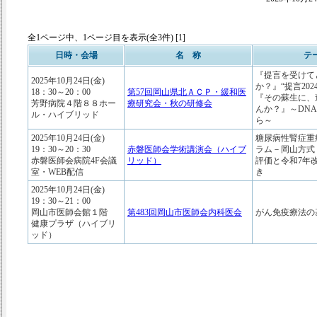
全1ページ中、1ページ目を表示(全3件) [1]
日時・会場
名 称
テ
『提言を受けて
2025年10月24日(金)
か？』“提言202
18：30～20：00
第57回岡山県北ＡＣＰ・緩和医
『その蘇生に、
芳野病院４階８８ホー
療研究会・秋の研修会
んか？』～DN
ル・ハイブリッド
ら～
2025年10月24日(金)
糖尿病性腎症重
19：30～20：30
赤磐医師会学術講演会（ハイブ
ラム－岡山方式
赤磐医師会病院4F会議
リッド）
評価と令和7年
室・WEB配信
き
2025年10月24日(金)
19：30～21：00
岡山市医師会館１階
第483回岡山市医師会内科医会
がん免疫療法の
健康プラザ（ハイブリ
ッド）