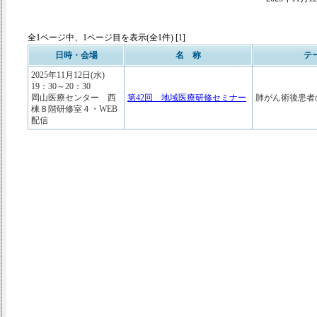
全1ページ中、1ページ目を表示(全1件) [1]
日時・会場
名 称
テ
2025年11月12日(水)
19：30～20：30
岡山医療センター 西
第42回 地域医療研修セミナー
肺がん術後患者
棟８階研修室４・WEB
配信