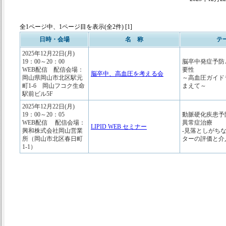
全1ページ中、1ページ目を表示(全2件) [1]
日時・会場
名 称
テ
2025年12月22日(月)
19：00～20：00
脳卒中発症予防
WEB配信 配信会場：
要性
脳卒中、高血圧を考える会
岡山県岡山市北区駅元
～高血圧ガイドラ
町1-6 岡山フコク生命
まえて～
駅前ビル5F
2025年12月22日(月)
19：00～20：05
動脈硬化疾患予
WEB配信 配信会場：
異常症治療
LIPID WEB セミナー
興和株式会社岡山営業
-見落としがち
所（岡山市北区春日町
ターの評価と介
1-1）