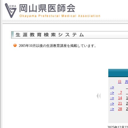
2005年10月以後の生涯教育講座を掲載しています。
日
->
->
7
->
14
1
->
21
2
->
28
2
2025年12