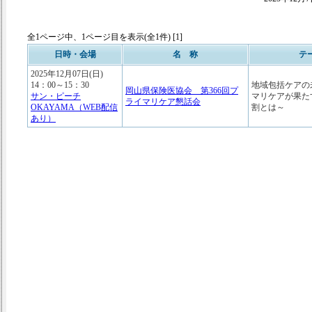
全1ページ中、1ページ目を表示(全1件) [1]
日時・会場
名 称
テ
2025年12月07日(日)
14：00～15：30
地域包括ケアの
岡山県保険医協会 第366回プ
サン・ピーチ
マリケアが果た
ライマリケア懇話会
OKAYAMA（WEB配信
割とは～
あり）