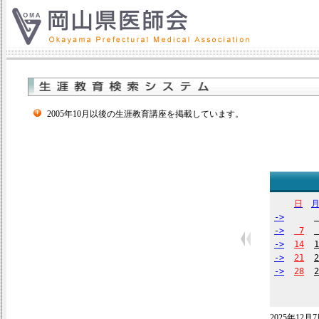
2005年10月以後の生涯教育講座を掲載しています。
日
->
->
7
->
14
1
->
21
2
->
28
2
2025年1