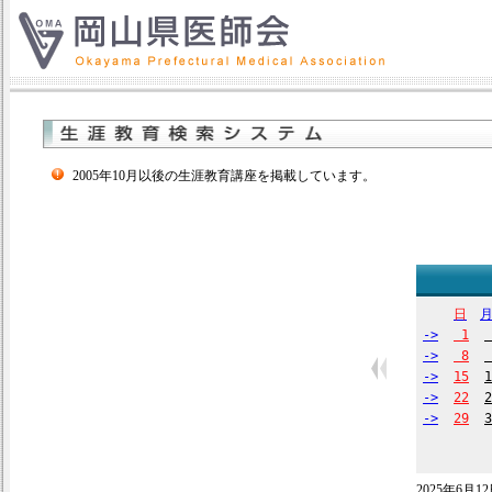
2005年10月以後の生涯教育講座を掲載しています。
日
->
1
->
8
->
15
1
->
22
2
->
29
3
2025年6