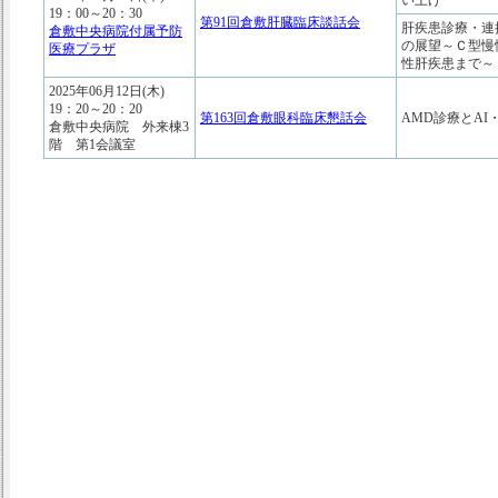
い上げ
19：00～20：30
第91回倉敷肝臓臨床談話会
肝疾患診療・連
倉敷中央病院付属予防
の展望～Ｃ型慢
医療プラザ
性肝疾患まで～
2025年06月12日(木)
19：20～20：20
第163回倉敷眼科臨床懇話会
AMD診療とAI・
倉敷中央病院 外来棟3
階 第1会議室