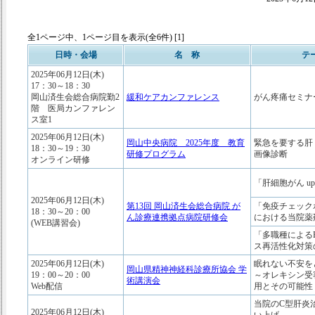
全1ページ中、1ページ目を表示(全6件) [1]
日時・会場
名 称
テ
2025年06月12日(木)
17：30～18：30
岡山済生会総合病院勤2
緩和ケアカンファレンス
がん疼痛セミナ
階 医局カンファレン
ス室1
2025年06月12日(木)
岡山中央病院 2025年度 教育
緊急を要する肝
18：30～19：30
研修プログラム
画像診断
オンライン研修
「肝細胞がん upd
2025年06月12日(木)
第13回 岡山済生会総合病院 が
「免疫チェック
18：30～20：00
ん診療連携拠点病院研修会
における当院薬
(WEB講習会)
「多職種による
ス再活性化対策
2025年06月12日(木)
眠れない不安を
岡山県精神神経科診療所協会 学
19：00～20：00
～オレキシン受
術講演会
Web配信
用とその可能性
当院のC型肝炎
2025年06月12日(木)