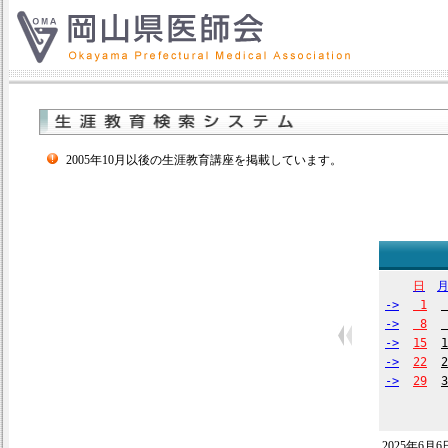
2005年10月以後の生涯教育講座を掲載しています。
日
->
1
->
8
->
15
1
->
22
2
->
29
3
2025年6