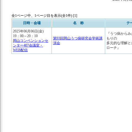
全1ページ中、1ページ目を表示(全1件) [1]
日時・会場
名 称
テ
2025年06月06日(金)
『うつ病からみ
19：00～20：10
第93回岡山うつ病研究会学術講
もりの
岡山コンベンションセ
演会
多元的な理解と
ンター407会議室・
ローチ』
WEB配信