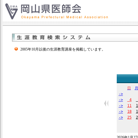
2005年10月以後の生涯教育講座を掲載しています。
日
->
->
4
->
11
1
->
18
1
->
25
2
2026年1