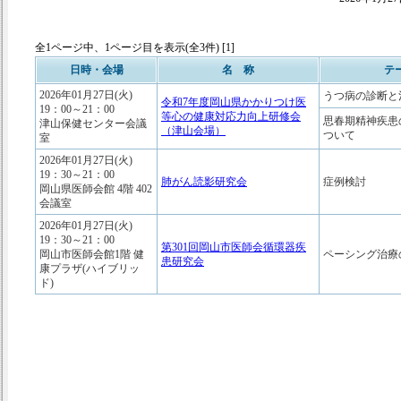
全1ページ中、1ページ目を表示(全3件) [1]
日時・会場
名 称
テ
2026年01月27日(火)
うつ病の診断と
令和7年度岡山県かかりつけ医
19：00～21：00
等心の健康対応力向上研修会
思春期精神疾患
津山保健センター会議
（津山会場）
ついて
室
2026年01月27日(火)
19：30～21：00
肺がん読影研究会
症例検討
岡山県医師会館 4階 402
会議室
2026年01月27日(火)
19：30～21：00
第301回岡山市医師会循環器疾
岡山市医師会館1階 健
ペーシング治療
患研究会
康プラザ(ハイブリッ
ド)