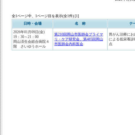
全1ページ中、1ページ目を表示(全1件) [1]
日時・会場
名 称
テ
2026年01月09日(金)
第210回岡山市医師会プライマ
胃がん治療におけ
19：30～21：00
リ・ケア研究会、第485回岡山
による低栄養診
岡山済生会総合病院４
市医師会内科医会
点
階 さいゆうホール