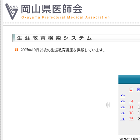
2005年10月以後の生涯教育講座を掲載しています。
日
->
->
4
->
11
1
->
18
1
->
25
2
2026年1