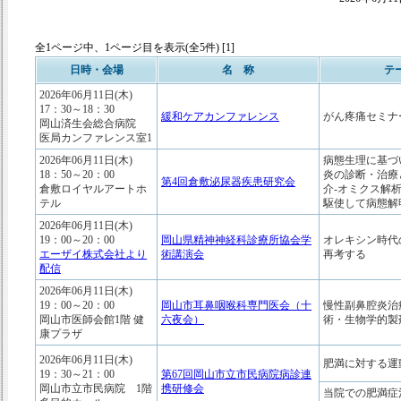
全1ページ中、1ページ目を表示(全5件) [1]
日時・会場
名 称
テ
2026年06月11日(木)
17：30～18：30
緩和ケアカンファレンス
がん疼痛セミナ
岡山済生会総合病院
医局カンファレンス室1
2026年06月11日(木)
病態生理に基づ
18：50～20：00
炎の診断・治療
第4回倉敷泌尿器疾患研究会
倉敷ロイヤルアートホ
介-オミクス解
テル
駆使して病態解
2026年06月11日(木)
19：00～20：00
岡山県精神神経科診療所協会学
オレキシン時代
エーザイ株式会社より
術講演会
再考する
配信
2026年06月11日(木)
19：00～20：00
岡山市耳鼻咽喉科専門医会（十
慢性副鼻腔炎治
岡山市医師会館1階 健
六夜会）
術・生物学的製
康プラザ
2026年06月11日(木)
肥満に対する運
19：30～21：00
第67回岡山市立市民病院病診連
岡山市立市民病院 1階
携研修会
当院での肥満症