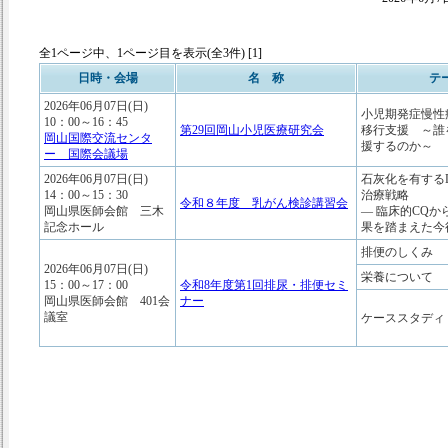
全1ページ中、1ページ目を表示(全3件) [1]
日時・会場
名 称
テ
2026年06月07日(日)
小児期発症慢性
10：00～16：45
第29回岡山小児医療研究会
移行支援 ～誰
岡山国際交流センタ
援する
ー 国際会議場
2026年06月07日(日)
石灰化を有するD
14：00～15：30
治療戦略
令和８年度 乳がん検診講習会
岡山県医師会館 三木
― 臨床的CQ
記念ホール
果を踏まえた今
排便のしくみ
2026年06月07日(日)
栄養について
15：00～17：00
令和8年度第1回排尿・排便セミ
岡山県医師会館 401会
ナー
議室
ケーススタディ