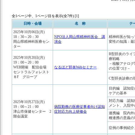
全1ページ中、1ページ目を表示(全7件) [1]
日時・会場
名 称
テ
2025年10月06日(月)
18：30～20：30
NPO法人岡山県精神科医会 講
精神科医が知っ
岡山県精神科医療セン
演会
変性の知識：最
ター
B型肝炎のライ
2025年10月20日(月)
療戦略
19：00～20：00
－核酸アナログ
WEB開催 配信会場
なるほど肝炎Webセミナー
の位置づけ－
セントラルフォレスト
８F グローブ
C型肝炎診療の
目的編 認知症
ケアの基本
対応力編 認知
2025年10月27日(月)
メント、入院中
19：00～21：00
病院勤務の医療従事者向け認知
津山市保健センター 2
症対応力向上研修会
連携編 院内外
階会議室
種連携の意義の
症例の事例紹介