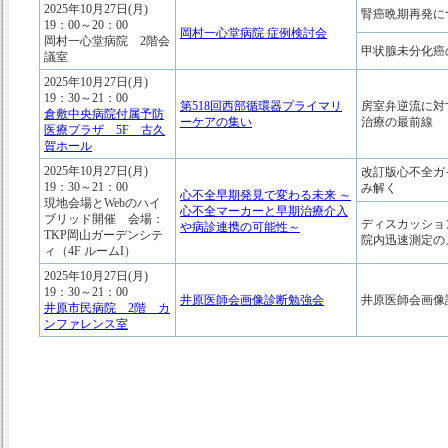
2025年10月27日(月)
腎癌晩期再発に
19：00～20：00
岡村一心堂病院 症例検討会
岡村一心堂病院 2階会
甲状腺未分化癌
議室
2025年10月27日(月)
19：30～21：00
第518回西部循環器プライマリ
房室弁逆流に対
倉敷中央病院付属予防
ーケアの集い
治療の最前線
医療プラザ 5F 古久
賀ホール
2025年10月27日(月)
改訂版心不全ガ
19：30～21：00
み解く
心不全早期発見で変わる未来 ～
現地会場とWebのハイ
心不全マーカーと早期治療介入
ブリッド開催 会場：
ディスカッション 
や病診連携の可能性～
TKP岡山ガーデンシテ
院内迅速測定の
ィ（4F ルームI）
2025年10月27日(月)
19：30～21：00
井原医師会画像診断勉強会
井原医師会画像
井原市民病院 2階 カ
ンファレンス室