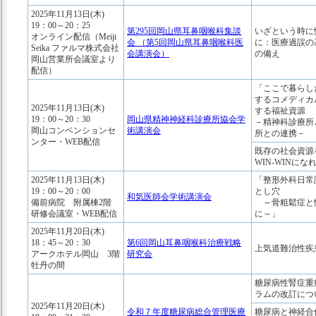
2025年11月13日(木)
19：00～20：25
第295回岡山県耳鼻咽喉科集談
いざという時に
オンライン配信（Meiji
会 （第5回岡山県耳鼻咽喉科医
に：医療過誤の
Seika ファルマ株式会社
会講演会）
の備え
岡山営業所会議室より
配信）
「ここで暮らし
するコメディカ
2025年11月13日(木)
する福祉資源
19：00～20：30
岡山県精神神経科診療所協会学
－精神科診療所
岡山コンベンションセ
術講演会
所との連携－
ンター・WEB配信
既存の社会資源
WIN-WINにな
2025年11月13日(木)
「整形外科日常
19：00～20：00
とし穴
和気医師会学術講演会
備前病院 附属棟2階
～骨粗鬆症と
研修会議室・WEB配信
に～」
2025年11月20日(木)
18：45～20：30
第6回岡山耳鼻咽喉科治療戦略
上気道難治性疾
アークホテル岡山 3階
研究会
牡丹の間
糖尿病性腎症重
ラムの改訂につ
2025年11月20日(木)
令和７年度糖尿病総合管理医療
糖尿病と神経合