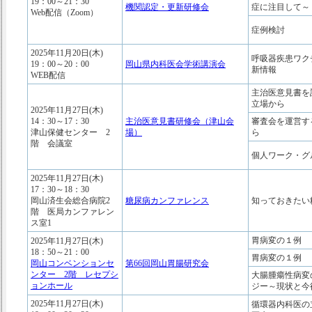
19：00～21：30
機関認定・更新研修会
症に注目して～
Web配信（Zoom）
症例検討
2025年11月20日(木)
呼吸器疾患ワク
19：00～20：00
岡山県内科医会学術講演会
新情報
WEB配信
主治医意見書を
立場から
2025年11月27日(木)
14：30～17：30
主治医意見書研修会（津山会
審査会を運営す
津山保健センター 2
場）
ら
階 会議室
個人ワーク・グ
2025年11月27日(木)
17：30～18：30
岡山済生会総合病院2
糖尿病カンファレンス
知っておきたい
階 医局カンファレン
ス室1
胃病変
2025年11月27日(木)
18：50～21：00
胃病変の１例
岡山コンベンションセ
第66回岡山胃腸研究会
ンター 2階 レセプシ
大腸腫瘍性病変
ョンホール
ジー～現状と今
2025年11月27日(木)
循環器内科医の