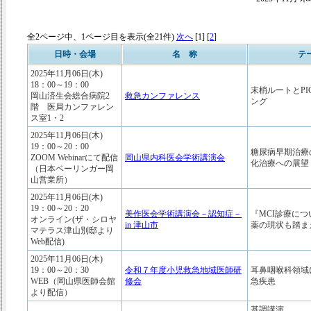
全2ページ中、1ページ目を表示(全21件)
次へ
[1] [
2
]
日時・会場
名 称
テ
2025年11月06日(木)
18：00～19：00
末梢ルートとPI
岡山済生会総合病院2
救急カンファレンス
ング
階 医局カンファレン
ス室1・2
2025年11月06日(木)
19：00～20：00
糖尿病早期治療
ZOOM Webinarにて配信
岡山県内科医会学術講演会
化治療への展望
（日本ベーリンガー岡
山営業所）
2025年11月06日(木)
19：00～20：20
美作医会学術講演会－認知症－
『MCI診療につ
オンライン(ザ・シロヤ
in 津山市
薬の現状も踏ま
マテラス津山別邸より
Web配信)
2025年11月06日(木)
19：00～20：30
令和７年度小児救急地域医師研
耳鼻咽喉科領域
WEB（岡山県医師会館
修会
急疾患
より配信）
基調講演