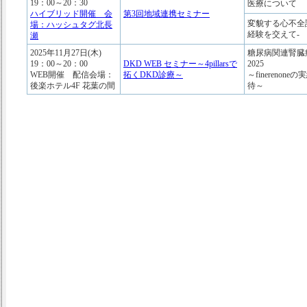
19：00～20：30
医療について
ハイブリッド開催 会
第3回地域連携セミナー
変貌する心不全診
場：ハッシュタグ北長
経験を交えて-
瀬
2025年11月27日(木)
糖尿病関連腎臓
19：00～20：00
DKD WEB セミナー～4pillarsで
2025
WEB開催 配信会場：
拓くDKD診療～
～finerenon
後楽ホテル4F 花葉の間
待～