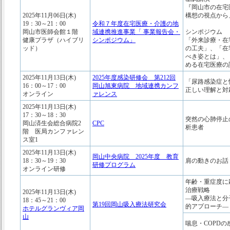
『岡山市の在宅
2025年11月06日(木)
構想の視点から
19：30～21：00
令和７年度在宅医療・介護の地
岡山市医師会館１階
域連携推進事業「 事業報告会・
シンポジウム
健康プラザ（ハイブリ
シンポジウム」
「外来診療・在
ッド）
の工夫」、「在
べき姿とは」、
める在宅医療の
2025年11月13日(木)
2025年度感染研修会 第212回
「尿路感染症と
16：00～17：00
岡山旭東病院 地域連携カンフ
正しい理解と対
オンライン
ァレンス
2025年11月13日(木)
17：30～18：30
突然の心肺停止
岡山済生会総合病院2
CPC
析患者
階 医局カンファレン
ス室1
2025年11月13日(木)
岡山中央病院 2025年度 教育
18：30～19：30
肩の動きのお話
研修プログラム
オンライン研修
年齢・重症度に
治療戦略
2025年11月13日(木)
―吸入療法と分
18：45～21：00
第19回岡山吸入療法研究会
的アプローチ―
ホテルグランヴィア岡
山
喘息・COPDの