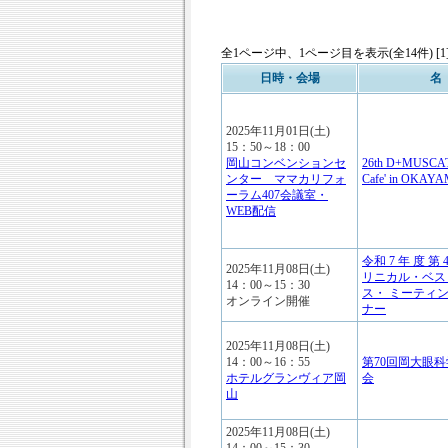
全1ページ中、1ページ目を表示(全14件) [1
日時・会場
名
2025年11月01日(土)
15：50～18：00
岡山コンベンションセ
26th D+MUSCAT, 
ンター ママカリフォ
Cafe' in OKAY
ーラム407会議室・
WEB配信
令和 7 年 度 第
2025年11月08日(土)
リニカル・ベス
14：00～15：30
ス・ ミーティ
オンライン開催
ナー
2025年11月08日(土)
14：00～16：55
第70回岡大眼
ホテルグランヴィア岡
会
山
2025年11月08日(土)