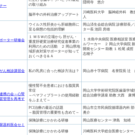
隠明寺 悠介
の取り組み
ミナー
川崎医科大学 脳神経外科 教
脳卒中の外科治療アップデート
人
ウイルス性肝炎から肝細胞癌に
岡山済生会総合病院 診療部長
至る病態の包括的理解
ター長 池田 房雄
１ ＭＳＷの立場から 肝がん・
１ 水島中央病院 医療相談室 医
ポーター研修会
重度肝硬変治療研究促進事業の
ルワーカー ２ 岡山大学病院 
利用のための活動 ２ 岡山県地
開発センター 助教 １ 松尾 成哲
域肝炎対策サポーターが知って
志穂子
おくべきＱ＆Ａ
がん検診講習会
私の乳房に合った検診方法は？
岡山赤十字病院 名誉院長 辻 
慢性腎不全患者における脂質異
常症
岡山大学学術研究院医歯薬学域
連携の会～心腎
～ペマフィブラートの使用経験
総合治療学講座 助教 大西 康
質管理を再考す
をふまえて～
PCI治療の最近の話題
岡山市立市民病院循環器内科 
～脂質管理の重要性も含めて～
勇介
保険診療にかかわる研修
岡山医療センター 津島 知靖
尿器科医会セミ
保険診療にかかわる研修
川崎医科大学総合医療センター