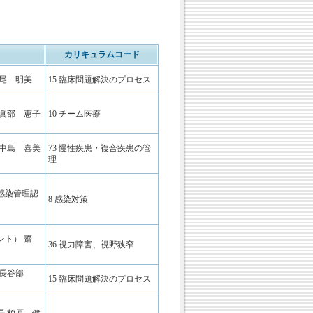
カリキュラムコード
尾 明美
15 臨床問題解決のプロセス
 眞部 恵子
10 チーム医療
 中島 喜美
73 慢性疾患・複合疾患の管
理
感染管理認
8 感染対策
ト） 齋
36 視力障害、視野狭窄
 長谷部
15 臨床問題解決のプロセス