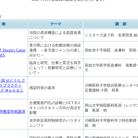
]
 称
テーマ
講 師
当院の美容機器による肌質改善
シスターズ皮フ科 名誉院長 妹
について
香川県における乾癬診療の病診
Doctor's Career
連携 ～多方面ジャンルの楽し
高松赤十字病院 皮膚科 部長
AMA
みかた～
臨床と研究、仕事と育児を両手
高知大学医学部皮膚科 准教授
にもって～乾癬研究と診療につ
子
いて～
 4 回 せとうち ク
トプラクティ
川崎医科大学総合医療センター
感染対策の基本
ング Ｗｅｂセミ
定看護師 小西 和美
分層黄斑円孔の診断にOCT Bス
岡山大学病院眼科医員（レジデン
キャンのスキャン方向が及ぼす
藤 眞菜 他
科学教室学術講演
影響
光学的近視抑制研究のパラダイ
川崎医科大学眼科学２特任教授
ムシフト
聡 他