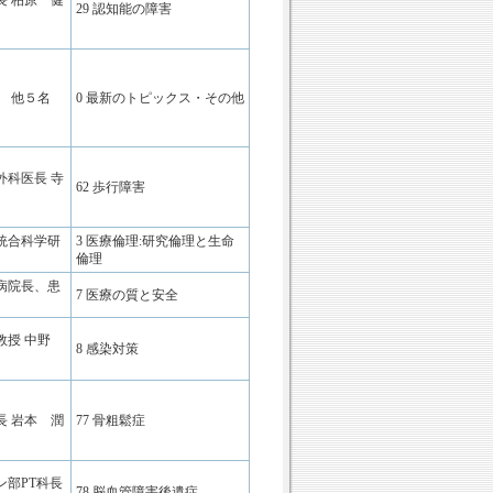
長 柏原 健
29 認知能の障害
 他５名
0 最新のトピックス・その他
外科医長 寺
62 歩行障害
統合科学研
3 医療倫理:研究倫理と生命
倫理
病院長、患
7 医療の質と安全
教授 中野
8 感染対策
長 岩本 潤
77 骨粗鬆症
部PT科長
78 脳血管障害後遺症