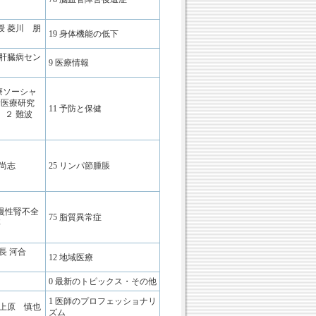
授 菱川 朋
19 身体機能の低下
／肝臓病セン
9 医療情報
療ソーシャ
新医療研究
11 予防と保健
 ２ 難波
尚志
25 リンパ節腫脹
慢性腎不全
75 脂質異常症
博
部長 河合
12 地域医療
0 最新のトピックス・その他
1 医師のプロフェッショナリ
 上原 慎也
ズム