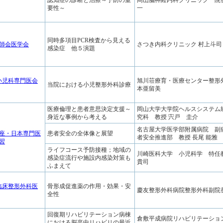
認知症の診断と治療～予防の重
岡山脳神経内科クリニック 院
要性～
一
同時多項目PCR検査から見える
医師会医学会
さつき内科クリニック 村上斗司
感染症 他５演題
市小児科専門医会
旭川荘療育・医療センター整形
当院における小児整形外科診療
本亜留美
医療倫理と患者意思決定支援～
岡山大学大学院ヘルスシステム
身近な事例から考える
究科 教授 宍戸 圭介
名古屋大学医学部附属病院 副
座・日本専門医
患者安全の全体像と展望
者安全推進部 教授 長尾 能雅
習
ライフコース予防接種；地域の
川崎医科大学 小児科学 特任
感染症流行や施設内感染対策も
貴司
ふまえて
県臨床整形外科医
骨形成促進薬の作用・効果・安
慶友整形外科病院整形外科副院
全性
回復期リハビリテーション病棟
倉敷平成病院リハビリテーション
における脳卒中リハビリの最近