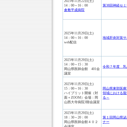
2025年11月22日(土)
14：00～16：00
第38回神経セ
倉敷平成病院
2025年11月29日(土)
14：00～16：00
地域肝炎対策サ
web配信
2025年11月29日(土)
14：00～15：30
令和７年度 乳
岡山県医師会館 401会
議室
2025年11月29日(土)
15：00～16：30
岡山県東部医療
ハイブリット開催（対
領域における脂
面＋ZOOM）会場：岡
る～
山西大寺病院3階会議室
2025年11月29日(土)
18：30～20：00
第１回岡山県泌
岡山県医師会館４０２
ナー
会議室