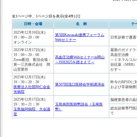
全1ページ中、1ページ目を表示(全4件) [1]
日時・会場
名 称
テ
2025年12月10日(水)
第5回Kawasaki連携フォーラム
19：00～20：00
日常診療で遭遇
Webセミナー
オンライン
2025年12月17日(水)
最新のガイドラ
19：00～20：00
高血圧治療
高血圧治療Webセミナーin岡山
Zoom配信 配信会場：
～ミネラルコル
～JSH2025を踏まえて～
第一三共株式会社 岡
拮抗薬（MRB
山営業所
かす～
2025年12月17日(水)
19：30～20：30
昨今のBPSDに
第507回浅口医師会学術講演会
医療法人社団同仁会金
および非薬物療
光病院
2025年12月17日(水)
脳梗塞患者の血
19：30～21：30
玉島南部医師懇談会（玉南医
総合診療専門医
玉島協同病院 大会議
懇）
て
室