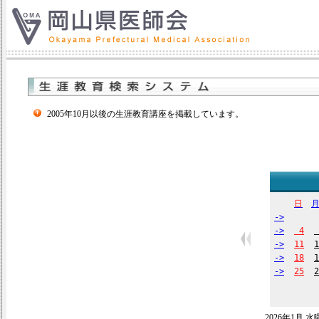
2005年10月以後の生涯教育講座を掲載しています。
日
->
->
4
->
11
1
->
18
1
->
25
2
2026年1月