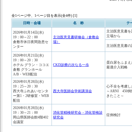
全1ページ中、1ページ目を表示(全4件) [1]
日時・会場
名 称
テ
主治医意見書を
2026年01月14日(水)
立場から
19：00～22：00
主治医意見書研修会（倉敷会
倉敷市休日夜間急患セ
場）
主治医意見書の
ンター
2026年01月21日(水)
19：00～20：30
蛋白尿をふまえ
ホテル グラン・ココエ
CKD診療の次なる一歩
最適介入戦略
倉敷 グランホール
A/B・WEB配信
2026年01月28日(水)
19：25～20：30
心不全を考慮し
西大寺ふれあいセンタ
西大寺医師会学術講演会
～ARNI 45
ー第1・2研修室・WEB
きたこと～
配信
2026年01月28日(水)
19：30～21：00
消化管精検研究会・消化管検診
症例検討
岡山県医師会館4階402
研究会
会議室