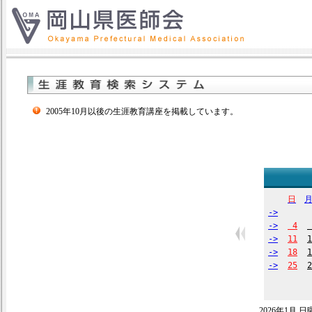
2005年10月以後の生涯教育講座を掲載しています。
日
->
->
4
->
11
1
->
18
1
->
25
2
2026年1月