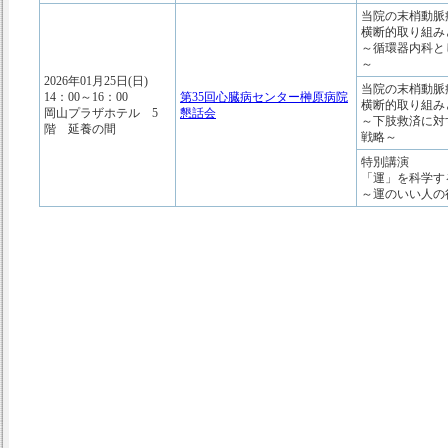
当院の末梢動脈
横断的取り組み
～循環器内科と
～
2026年01月25日(日)
当院の末梢動脈
14：00～16：00
第35回心臓病センター榊原病院
横断的取り組み
岡山プラザホテル 5
懇話会
～下肢救済に対
階 延養の間
戦略～
特別講演
「運」を科学す
～運のいい人の