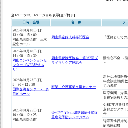
全1ページ中、1ページ目を表示(全5件) [1]
日時・会場
名 称
テ
2026年01月18日(日)
13：00～15：00
岡山県産婦人科専門医会
「医師としての
岡山県医師会館 三木
記念ホール
2026年01月18日(日)
14：00～15：30
岡山県保険医協会 第367回プ
慢性心不全 ～
岡山コンベンションセ
ライマリケア懇話会
～
ンター（WEB配信あ
り）
新たな地域医療
2026年01月25日(日)
年度診療報酬改
9：30～12：30
ての考察
医業・介護事業支援セミナー
国際交流センター７F多
医療機関、介護
目的ホール
る在宅医療との
令和7年度改訂
点およびアウト
2026年01月25日(日)
令和7年度岡山県糖尿病性腎症
告
10：00～12：25
重症化予防シンポジウム
岡山県医師会館
腎障害進行抑制
病治療戦略