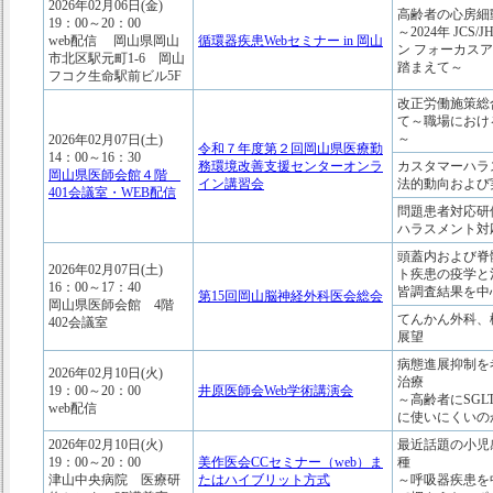
2026年02月06日(金)
高齢者の心房
19：00～20：00
～2024年 JCS/
web配信 岡山県岡山
循環器疾患Webセミナー in 岡山
ン フォーカス
市北区駅元町1-6 岡山
踏まえて～
フコク生命駅前ビル5F
改正労働施策総
て～職場におけ
～
2026年02月07日(土)
令和７年度第２回岡山県医療勤
14：00～16：30
務環境改善支援センターオンラ
カスタマーハラ
岡山県医師会館４階
イン講習会
法的動向および
401会議室・WEB配信
問題患者対応研
ハラスメント対
頭蓋内および脊
2026年02月07日(土)
ト疾患の疫学と治
16：00～17：40
皆調査結果を中
第15回岡山脳神経外科医会総会
岡山県医師会館 4階
てんかん外科、
402会議室
展望
病態進展抑制を
2026年02月10日(火)
治療
19：00～20：00
井原医師会Web学術講演会
～高齢者にSGL
web配信
に使いにくいの
2026年02月10日(火)
最近話題の小児
19：00～20：00
美作医会CCセミナー（web）ま
種
津山中央病院 医療研
たはハイブリット方式
～呼吸器疾患を