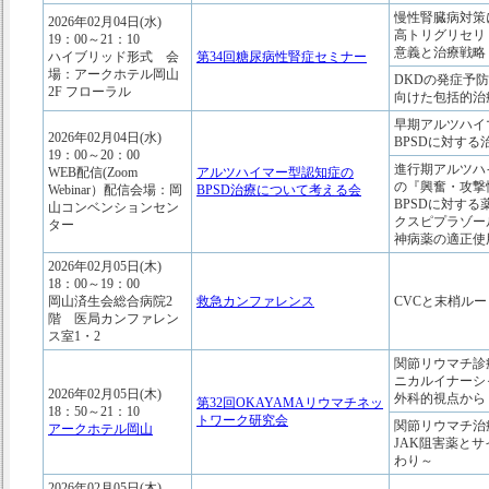
慢性腎臓病対策
2026年02月04日(水)
高トリグリセリ
19：00～21：10
意義と治療戦略
ハイブリッド形式 会
第34回糖尿病性腎症セミナー
場：アークホテル岡山
DKDの発症予
2F フローラル
向けた包括的治
早期アルツハイ
2026年02月04日(水)
BPSDに対する
19：00～20：00
進行期アルツハ
WEB配信(Zoom
アルツハイマー型認知症の
の『興奮・攻撃
Webinar）配信会場：岡
BPSD治療について考える会
BPSDに対する
山コンベンションセン
クスピプラゾー
ター
神病薬の適正使
2026年02月05日(木)
18：00～19：00
岡山済生会総合病院2
救急カンファレンス
CVCと末梢ル
階 医局カンファレン
ス室1・2
関節リウマチ診
ニカルイナーシ
2026年02月05日(木)
外科的視点から
第32回OKAYAMAリウマチネッ
18：50～21：10
トワーク研究会
関節リウマチ治
アークホテル岡山
JAK阻害薬と
わり～
2026年02月05日(木)