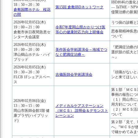
IBD外科の進化
18：50～20：30
第15回 倉敷IBDネットワーク
― TaTME・N
倉敷国際ホテル 桜花
侵襲治療の新展
の間
2026年02月05日(木)
うつ病の診断と
19：00～21：00
令和7年度岡山県かかりつけ医
思春期精神疾患
倉敷市休日夜間急患セ
等心の健康対応力向上研修会
ついて
ンター大会議室
2026年02月05日(木)
『肥満症治療の
19：00～20：00
美作医会学術講演会～地域でつ
選択肢の拡大と
津山鶴山ホテル・ハイ
なぐ肥満症治療～
～』
ブリッド
2026年02月05日(木)
19：30～20：30
「頭痛がないと
吉備医師会学術講演会
FLCB 1Fシェアスペー
ンと来てほしい
ス
第１部「ＭＣＳ
事例の報告につ
（１）岡山市に
2026年02月06日(金)
用方針について
13：30～15：00
メディカルケアステーション
（２）ＭＣＳ活
岡山市医師会館1階 健
（ＭＣＳ） 説明会＆デモンスト
ついて
康プラザ(ハイブリッ
レーション
ド)
第２部「見て、
へ。“ＭＣＳが
で確かめてみま