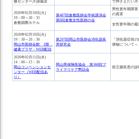
修センター2F講義室
で押さえたいポ
男性更年期障害
2026年02月10日(火)
の真実
第487回倉敷医師会学術講演会
19：00～20：35
第8回倉敷女性医師の会
倉敷国際ホテル
女性更年期の最
2026年02月10日(火)
19：30～20：30
第297回岡山市医師会消化器疾
「消化器症状の
岡山市医師会館 1階
患研究会
便秘について～
健康プラザ・WEB配信
2026年02月11日(水)
14：00～15：30
岡山県保険医協会 第368回プ
岡山コンベンションセ
前立腺疾患の診
ライマリケア懇話会
ンター（WEB配信あ
り）