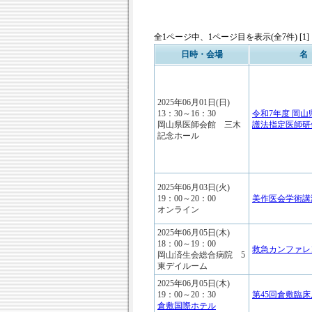
全1ページ中、1ページ目を表示(全7件) [1]
日時・会場
名
2025年06月01日(日)
13：30～16：30
令和7年度 岡山
岡山県医師会館 三木
護法指定医師研
記念ホール
2025年06月03日(火)
19：00～20：00
美作医会学術講
オンライン
2025年06月05日(木)
18：00～19：00
救急カンファレ
岡山済生会総合病院 5
東デイルーム
2025年06月05日(木)
19：00～20：30
第45回倉敷臨
倉敷国際ホテル