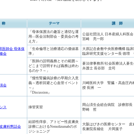
 称
テーマ
講 師
「母体保護法の趣旨と適切な運
公益社団法人 日本産婦人科医会
用―医会法制部会・委員会の考
宮崎 亮一郎
え方」
県医師会 母体保
「生命倫理と治療適応の価値基
大原記念倉敷中央医療機構 臨
修会
準」
臨床研究支援センター長 徳増 
「医師の説明義務とその範囲～
蒼法律事務所/社会医療法人蒼
どこまで説明すれば義務は終わ
弁護士 長谷部 圭司
るのか？～」
『慢性腎臓病診療の早期介入意
義～透析回避と心血管イベント
川崎医科大学 腎臓・高血圧内
演会
～』
授 長洲 一
『Discussion』
岡山済生会総合病院 診療部長
ンス
挿管実習
野崎 哲
結節性痒疹、アトピー性皮膚炎
大阪はびきの医療センター 皮
床皮膚科懇話会
診療におけるNemolizumabのポ
長兼院長補佐 片岡葉子
ジショニング