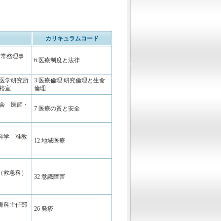
カリキュラムコード
 常務理事
6 医療制度と法律
床医学研究所
3 医療倫理:研究倫理と生命
裕宣
倫理
生会 医師・
7 医療の質と安全
科学 准教
12 地域医療
（救急科）
32 意識障害
膚科主任部
26 発疹