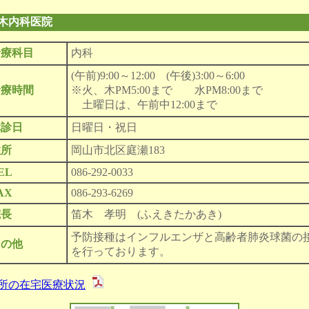
木内科医院
診療科目
内科
(午前)9:00～12:00 (午後)3:00～6:00
診療時間
※火、木PM5:00まで 水PM8:00まで
土曜日は、午前中12:00まで
休診日
日曜日・祝日
住所
岡山市北区庭瀬183
EL
086-292-0033
AX
086-293-6269
院長
笛木 孝明 (ふえきたかあき)
予防接種はインフルエンザと高齢者肺炎球菌の
その他
を行っております。
所の在宅医療状況