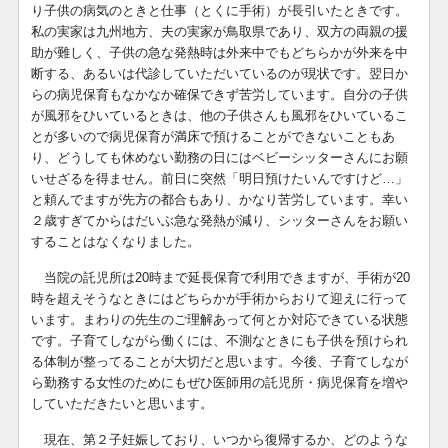
り子供の病気のときと仕事（とくに手術）が長引いたときです。
私の実家は九州地方、夫の実家が鳥取県であり、双方の両親の援
助が難しく、子供の急な発熱時は外来中でもどちらかが外来を中
断する、あるいは代診していただいているのが現状です。翌日か
らの病児保育もなかなか確保できず苦労しています。自分の子供
が風邪をひいているときは、他の子供さんも風邪をひいているこ
とが多いので病児保育が満床で預けることができないこともあ
り、どうしても休めない勤務の日にはベビーシッターさんにお願
いせざるを得ません。前日に突然「明日預けたいんですけど…」
と頼んでますが先方の都合もあり、かなり苦労しています。幸い
２歳すぎてからはだいぶ急な発熱が減り、シッターさんをお願い
することはなくなりました。
当院の託児所は20時まで延長保育で利用できますが、手術が20
時を超えそうなときにはどちらかが手術からおりて迎えに行って
います。まわりの先生のご理解あって何とか対応できている状態
です。子育てしながら働くには、不測なときにも子供を預けられ
る体制が整ってることが大切だと思います。今後、子育てしなが
ら勤務する女性のためにもぜひ医師用の託児所・病児保育を増や
していただきたいと思います。
現在、第２子妊娠しており、いつから復帰するか、どのような