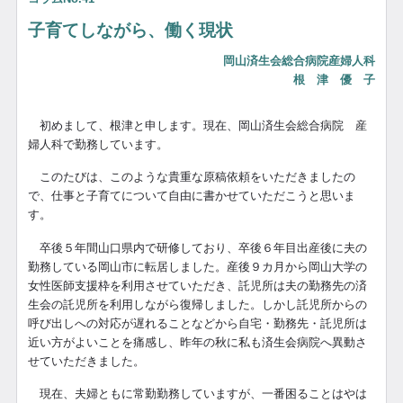
子育てしながら、働く現状
岡山済生会総合病院産婦人科
根 津 優 子
初めまして、根津と申します。現在、岡山済生会総合病院 産
婦人科で勤務しています。
このたびは、このような貴重な原稿依頼をいただきましたの
で、仕事と子育てについて自由に書かせていただこうと思いま
す。
卒後５年間山口県内で研修しており、卒後６年目出産後に夫の
勤務している岡山市に転居しました。産後９カ月から岡山大学の
女性医師支援枠を利用させていただき、託児所は夫の勤務先の済
生会の託児所を利用しながら復帰しました。しかし託児所からの
呼び出しへの対応が遅れることなどから自宅・勤務先・託児所は
近い方がよいことを痛感し、昨年の秋に私も済生会病院へ異動さ
せていただきました。
現在、夫婦ともに常勤勤務していますが、一番困ることはやは