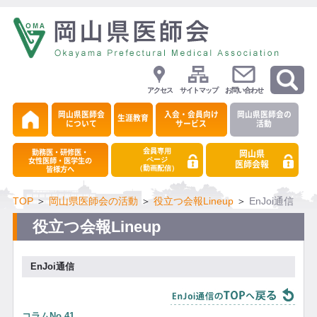
アクセス
サイトマップ
お問い合わせ
岡山県医師会
入会・会員向け
岡山県医師会の
生涯教育
について
サービス
活動
会員専用
勤務医・研修医・
岡山県
ページ
女性医師・医学生の
医師会報
（動画配信）
皆様方へ
TOP
＞
岡山県医師会の活動
＞
役立つ会報Lineup
＞
EnJoi通信
役立つ会報Lineup
EnJoi通信
コラムNo.41