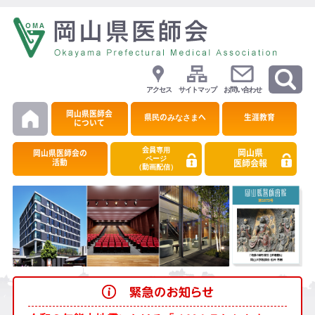
アクセス
サイトマップ
お問い合わせ
岡山県医師会
県民のみなさまへ
生涯教育
について
会員専用
岡山県
岡山県医師会の
ページ
活動
医師会報
（動画配信）