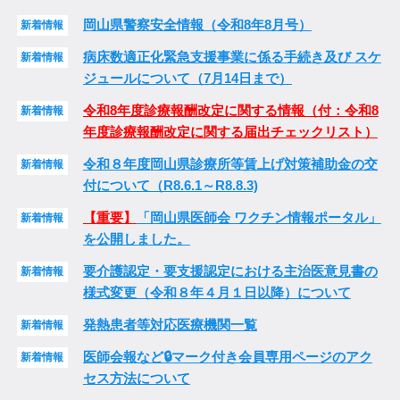
岡山県警察安全情報（令和8年8月号）
新着情報
病床数適正化緊急支援事業に係る手続き及び スケ
新着情報
ジュールについて（7月14日まで）
令和8年度診療報酬改定に関する情報（付：令和8
新着情報
年度診療報酬改定に関する届出チェックリスト）
令和８年度岡山県診療所等賃上げ対策補助金の交
新着情報
付について（R8.6.1～R8.8.3)
【重要】
「岡山県医師会 ワクチン情報ポータル」
新着情報
を公開しました。
要介護認定・要支援認定における主治医意見書の
新着情報
様式変更（令和８年４月１日以降）について
発熱患者等対応医療機関一覧
新着情報
医師会報など🔒マーク付き会員専用ページのアク
新着情報
セス方法について