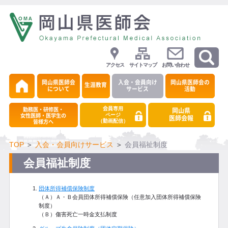
アクセス
サイトマップ
お問い合わせ
岡山県医師会
入会・会員向け
岡山県医師会の
生涯教育
について
サービス
活動
会員専用
勤務医・研修医・
岡山県
ページ
女性医師・医学生の
医師会報
（動画配信）
皆様方へ
TOP
＞
入会・会員向けサービス
＞
会員福祉制度
会員福祉制度
団体所得補償保険制度
（Ａ）Ａ・Ｂ会員団体所得補償保険（任意加入団体所得補償保険
制度）
（Ｂ）傷害死亡一時金支払制度