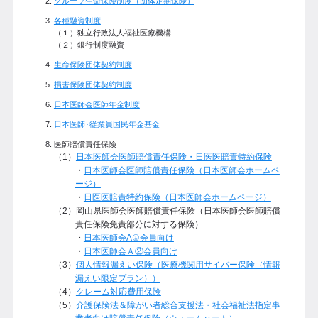
グループ生命保険制度（団体定期保険）
各種融資制度
（１）独立行政法人福祉医療機構
（２）銀行制度融資
生命保険団体契約制度
損害保険団体契約制度
日本医師会医師年金制度
日本医師･従業員国民年金基金
医師賠償責任保険
（1）
日本医師会医師賠償責任保険・日医医賠責特約保険
・
日本医師会医師賠償責任保険（日本医師会ホームペ
ージ）
・
日医医賠責特約保険（日本医師会ホームページ）
（2）岡山県医師会医師賠償責任保険（日本医師会医師賠償
責任保険免責部分に対する保険）
・
日本医師会A①会員向け
・
日本医師会Ａ②会員向け
（3）
個人情報漏えい保険（医療機関用サイバー保険（情報
漏えい限定プラン））
（4）
クレーム対応費用保険
（5）
介護保険法＆障がい者総合支援法・社会福祉法指定事