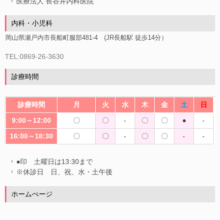
医療法人 長谷井内科医院
内科・小児科
岡山県瀬戸内市長船町服部481-4 (JR長船駅 徒歩14分）
TEL:0869-26-3630
診療時間
診療時間
月
火
水
木
金
土
日
9:00～12:00
〇
〇
-
〇
〇
●
-
16:00～18:30
〇
〇
-
〇
〇
-
-
●印 土曜日は13:30まで
※休診日 日、祝、水・土午後
ホームぺージ