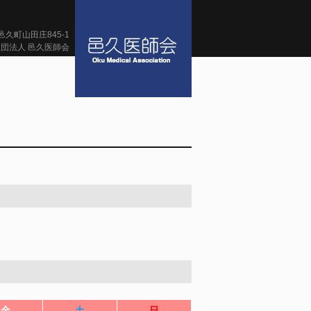
久町山田庄845-1
団法人 邑久医師会
金
土
日