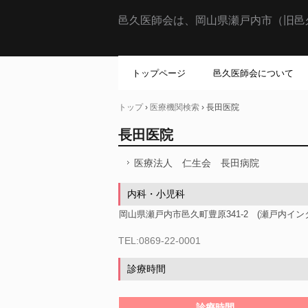
邑久医師会は、岡山県瀬戸内市（旧邑
トップページ
邑久医師会について
トップ
›
医療機関検索
›
長田医院
長田医院
医療法人 仁生会 長田病院
内科・小児科
岡山県瀬戸内市邑久町豊原341-2 (瀬戸内イ
TEL:0869-22-0001
診療時間
診療時間