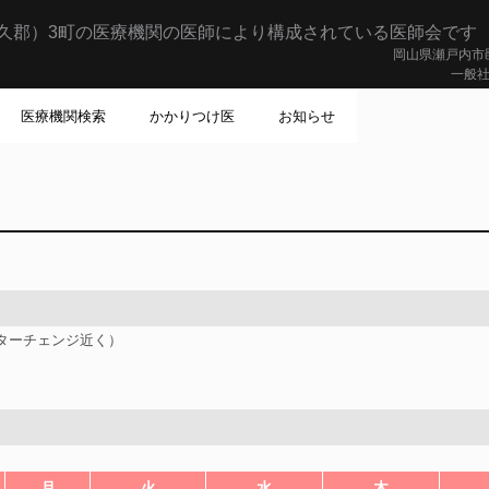
久郡）3町の医療機関の医師により構成されている医師会です
岡山県瀬戸内市邑
一般社
医療機関検索
かかりつけ医
お知らせ
ンターチェンジ近く）
月
火
水
木