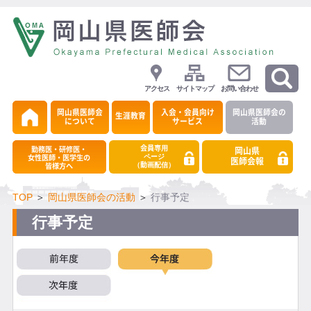
アクセス
サイトマップ
お問い合わせ
岡山県医師会
入会・会員向け
岡山県医師会の
生涯教育
について
サービス
活動
会員専用
勤務医・研修医・
岡山県
ページ
女性医師・医学生の
医師会報
（動画配信）
皆様方へ
TOP
＞
岡山県医師会の活動
＞
行事予定
行事予定