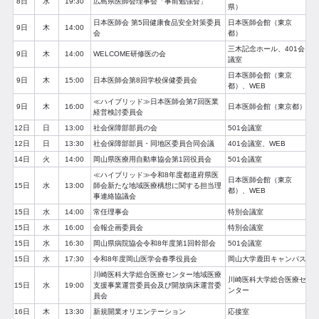
8日
水
19:30
広島県医師会理事会「事前勉強会」
県）
日本医師会 第5回健康食品安全対策委員
日本医師会館（東京
9日
木
14:00
会
都）
三木記念ホール、401会
9日
木
14:00
WELCOME研修医の会
議室
日本医師会館（東京
9日
木
15:00
日本医師会第8回学校保健委員会
都）、WEB
≪ハイブリッド≫日本医師会第7回医業
9日
木
16:00
日本医師会館（東京都）
経営検討委員会
12日
日
13:00
社会保障部部員の会
501会議室
12日
日
13:30
社会保障部部員・同地区委員合同会議
401会議室、WEB
14日
火
14:00
岡山県医療用自動車協会第1回役員会
501会議室
≪ハイブリッド≫令和8年度都道府県医
日本医師会館（東京
15日
水
13:00
師会新たな地域医療構想に関する担当理
都）、WEB
事連絡協議会
15日
水
14:00
常任理事会
特別会議室
15日
水
16:00
会報企画委員会
特別会議室
15日
水
16:30
岡山県病院協会令和8年度第1回幹部会
501会議室
15日
水
17:30
令和8年度岡山医学会春季役員会
岡山大学鹿田キャンパス
川崎医科大学総合医療センター地域医療
川崎医科大学総合医療セ
15日
水
19:00
支援事業運営委員会及び開放病床運営委
ンター
員会
16日
木
13:30
新規開業オリエンテーション
応接室