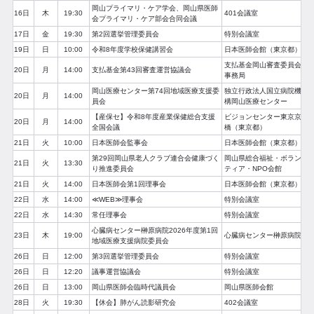
岡山プライマリ・ケア学会、岡山県医師
16日
木
19:30
401会議室
会プライマリ・ケア部会合同会議
17日
金
19:30
第2回選挙管理委員会
特別会議室
19日
日
10:00
令和8年度学校保健講習会
日本医師会館（東京都）
支払基金岡山審査委員会
20日
月
14:00
支払基金第43回審査運営協議会
事務局
岡山医療センター第74回地域医療支援委
独立行政法人国立病院機
20日
月
14:00
員会
構岡山医療センター
【産保セ】令和8年度産業保健総合支援
ビジョンセンター東京京
20日
月
14:00
全国会議
橋（東京都）
21日
火
10:00
日本医師会監事会
日本医師会館（東京都）
第29回岡山県老人クラブ連合会健康づく
岡山県総合福祉・ボラン
21日
火
13:30
り推進委員会
ティア・NPO会館
21日
火
14:00
日本医師会第1回理事会
日本医師会館（東京都）
22日
水
14:00
≪WEB≫理事会
特別会議室
22日
水
14:30
常任理事会
特別会議室
心臓病センター榊原病院2026年度第1回
23日
木
19:00
心臓病センター榊原病院
地域医療支援病院委員会
26日
日
12:00
第3回選挙管理委員会
特別会議室
26日
日
12:20
議事運営協議会
特別会議室
26日
日
13:00
岡山県医師会臨時代議員会
岡山県医師会館
28日
火
19:30
【休会】肺がん読影研究会
402会議室