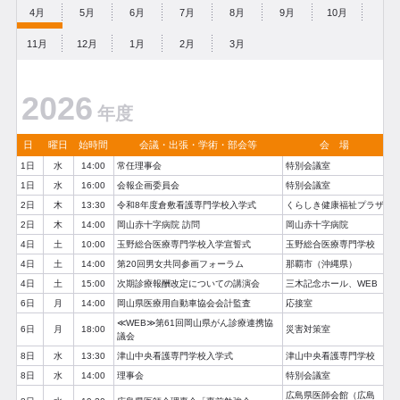
4月
5月
6月
7月
8月
9月
10月
11月
12月
1月
2月
3月
2026
年度
日
曜日
始時間
会議・出張・学術・部会等
会 場
1日
水
14:00
常任理事会
特別会議室
1日
水
16:00
会報企画委員会
特別会議室
2日
木
13:30
令和8年度倉敷看護専門学校入学式
くらしき健康福祉プラザ
2日
木
14:00
岡山赤十字病院 訪問
岡山赤十字病院
4日
土
10:00
玉野総合医療専門学校入学宣誓式
玉野総合医療専門学校
4日
土
14:00
第20回男女共同参画フォーラム
那覇市（沖縄県）
4日
土
15:00
次期診療報酬改定についての講演会
三木記念ホール、WEB
6日
月
14:00
岡山県医療用自動車協会会計監査
応接室
≪WEB≫第61回岡山県がん診療連携協
6日
月
18:00
災害対策室
議会
8日
水
13:30
津山中央看護専門学校入学式
津山中央看護専門学校
8日
水
14:00
理事会
特別会議室
広島県医師会館（広島