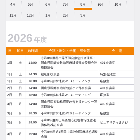
4月
5月
6月
7月
8月
9月
10月
11月
12月
1月
2月
3月
2026
年度
日
曜日
始時間
会議・出張・学術・部会等
会 場
令和8年度郡市等医師会救急担当理事・
1日
土
14:00
岡山県医師会救急医療対策部会委員会連
401会議室
絡協議会
1日
土
14:30
福祉部役員会
特別会議室
1日
土
18:00
令和8年熊本地震WEBミーティング
応接室
2日
日
14:00
岡山県医師会地域包括ケア部会会議
401会議室
2日
日
18:00
令和8年熊本地震WEBミーティング
応接室
岡山県医療勤務環境改善支援センター運
3日
月
14:00
402会議室
営協議会
3日
月
18:30
令和8年熊本地震WEBミーティング
応接室
令和8年度岡山県急性心筋梗塞等医療連
3日
月
19:00
ピュアリティまきび
携体制検討会議
令和8年度第1回岡山県地域医療構想調整
3日
月
19:00
401会議室
会議