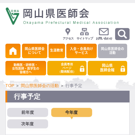
アクセス
サイトマップ
お問い合わせ
岡山県医師会
入会・会員向け
岡山県医師会の
生涯教育
について
サービス
活動
会員専用
勤務医・研修医・
岡山県
ページ
女性医師・医学生の
医師会報
（動画配信）
皆様方へ
TOP
＞
岡山県医師会の活動
＞
行事予定
行事予定