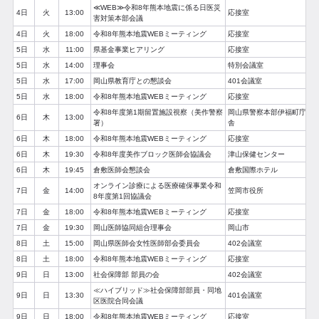
≪WEB≫令和8年熊本地震に係る日医災
4日
火
13:00
応接室
害対策本部会議
4日
火
18:00
令和8年熊本地震WEBミーティング
応接室
5日
水
11:00
県基金事業ヒアリング
応接室
5日
水
14:00
理事会
特別会議室
5日
水
17:00
岡山県教育庁との懇談会
401会議室
5日
水
18:00
令和8年熊本地震WEBミーティング
応接室
令和8年度第1期留置施設視察（美作警察
岡山県警察本部伊福町庁
6日
木
13:00
署）
舎
6日
木
18:00
令和8年熊本地震WEBミーティング
応接室
6日
木
19:30
令和8年度美作ブロック医師会協議会
津山保健センター
6日
木
19:45
倉敷医師会懇談会
倉敷国際ホテル
オンライン診療による医療確保事業令和
7日
金
14:00
笠岡市役所
8年度第1回協議会
7日
金
18:00
令和8年熊本地震WEBミーティング
応接室
7日
金
19:30
岡山医師協同組合理事会
岡山市
8日
土
15:00
岡山県医師会女性医師部会委員会
402会議室
8日
土
18:00
令和8年熊本地震WEBミーティング
応接室
9日
日
13:00
社会保障部 部員の会
402会議室
≪ハイブリッド≫社会保障部部員・同地
9日
日
13:30
401会議室
区医院合同会議
9日
日
18:00
令和8年熊本地震WEBミーティング
応接室