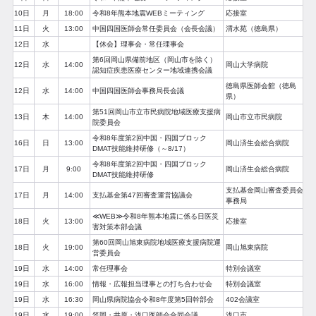
10日
月
18:00
令和8年熊本地震WEBミーティング
応接室
11日
火
13:00
中国四国医師会常任委員会（会長会議）
渭水苑（徳島県）
12日
水
【休会】理事会・常任理事会
第6回岡山県備前地区（岡山市を除く）
12日
水
14:00
岡山大学病院
認知症疾患医療センター地域連携会議
徳島県医師会館（徳島
12日
水
14:00
中国四国医師会事務局長会議
県）
第51回岡山市立市民病院地域医療支援病
13日
木
14:00
岡山市立市民病院
院委員会
令和8年度第2回中国・四国ブロック
16日
日
13:00
岡山済生会総合病院
DMAT技能維持研修（～8/17）
令和8年度第2回中国・四国ブロック
17日
月
9:00
岡山済生会総合病院
DMAT技能維持研修
支払基金岡山審査委員会
17日
月
14:00
支払基金第47回審査運営協議会
事務局
≪WEB≫令和8年熊本地震に係る日医災
18日
火
13:00
応接室
害対策本部会議
第60回岡山旭東病院地域医療支援病院運
18日
火
19:00
岡山旭東病院
営委員会
19日
水
14:00
常任理事会
特別会議室
19日
水
16:00
情報・広報担当理事との打ち合わせ会
特別会議室
19日
水
16:30
岡山県病院協会令和8年度第5回幹部会
402会議室
19日
水
19:00
笠岡・井原・浅口医師会合同会議
浅口市