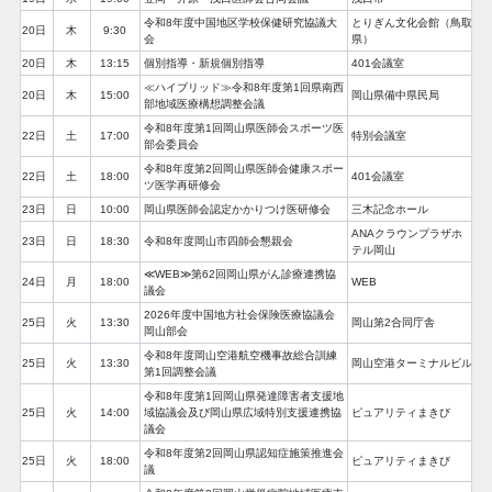
令和8年度中国地区学校保健研究協議大
とりぎん文化会館（鳥取
20日
木
9:30
会
県）
20日
木
13:15
個別指導・新規個別指導
401会議室
≪ハイブリッド≫令和8年度第1回県南西
20日
木
15:00
岡山県備中県民局
部地域医療構想調整会議
令和8年度第1回岡山県医師会スポーツ医
22日
土
17:00
特別会議室
部会委員会
令和8年度第2回岡山県医師会健康スポー
22日
土
18:00
401会議室
ツ医学再研修会
23日
日
10:00
岡山県医師会認定かかりつけ医研修会
三木記念ホール
ANAクラウンプラザホ
23日
日
18:30
令和8年度岡山市四師会懇親会
テル岡山
≪WEB≫第62回岡山県がん診療連携協
24日
月
18:00
WEB
議会
2026年度中国地方社会保険医療協議会
25日
火
13:30
岡山第2合同庁舎
岡山部会
令和8年度岡山空港航空機事故総合訓練
25日
火
13:30
岡山空港ターミナルビル
第1回調整会議
令和8年度第1回岡山県発達障害者支援地
25日
火
14:00
域協議会及び岡山県広域特別支援連携協
ピュアリティまきび
議会
令和8年度第2回岡山県認知症施策推進会
25日
火
18:00
ピュアリティまきび
議