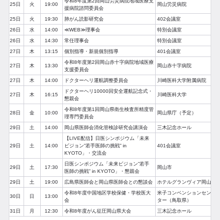
令和8年度第2回岡山労災病院地域医療支
25日
火
19:00
岡山労災病院
援病院諮問委員会
25日
火
19:30
肺がん読影研究会
402会議室
26日
水
14:00
≪WEB≫理事会
特別会議室
26日
水
14:30
常任理事会
特別会議室
27日
木
13:15
個別指導・新規個別指導
401会議室
令和8年度第2回岡山赤十字病院地域医療
27日
木
13:30
岡山赤十字病院
支援委員会
27日
木
14:00
ドクターヘリ運航調整委員会
川崎医科大学附属病院
ドクターヘリ10000回安全運航記念式・
27日
木
16:15
川崎医科大学
懇親会
令和8年度第1回岡山県衛生検査所精度管
28日
金
10:00
岡山県庁（予定）
理専門委員会
29日
土
14:00
岡山県医師会消化管検診研究会講演会
三木記念ホール
【LIVE配信】日医シンポジウム「未来
29日
土
14:00
ビジョン”若手医師の挑戦” in
401会議室
KYOTO」・交流会
日医シンポジウム「未来ビジョン”若手
29日
土
17:30
岡山市
医師の挑戦” in KYOTO」・懇親会
29日
土
19:00
広島県医師会と岡山県医師会との懇談会
ホテルグランヴィア岡山
令和8年度中国地区学校保健・学校医大
米子コンベンションセン
30日
日
13:00
会
ター（鳥取県）
31日
月
12:30
令和8年度がん征圧岡山県大会
三木記念ホール