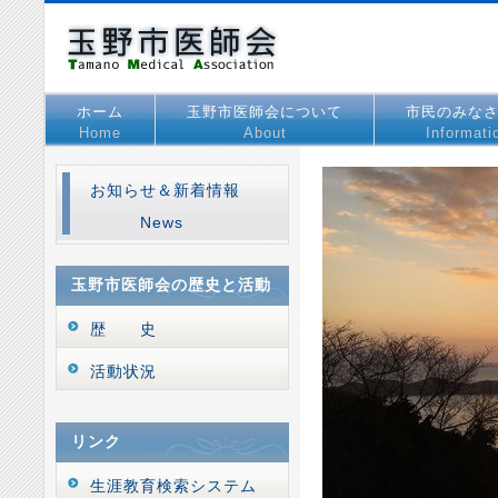
ホーム
玉野市医師会について
市民のみな
Home
About
Informati
お知らせ＆新着情報
News
玉野市医師会の歴史と活動
歴 史
活動状況
リンク
生涯教育検索システム