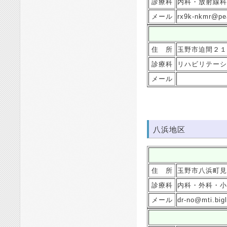
診療科
内科・放射線科
メール
rx9k-nkmr@pea
住 所
玉野市迫間２１
診療科
リハビリテーシ
メール
八浜地区
住 所
玉野市八浜町見
診療科
内科・外科・小
メール
dr-no@mti.bigl