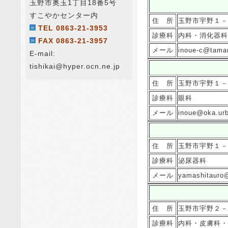
玉野市奥玉1丁目18番5号
すこやかセンター内
住 所
玉野市宇野１－
TEL 0863-21-3953
診療科
内科・消化器科
FAX 0863-21-3957
メール
inoue-c@taman
E-mail:
tishikai@hyper.ocn.ne.jp
住 所
玉野市宇野１－
診療科
眼科
メール
inoue@oka.urb
住 所
玉野市宇野１－
診療科
泌尿器科
メール
yamashitauro@
住 所
玉野市宇野２－
診療科
内科・皮膚科・