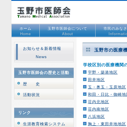
ホーム
玉野市医師会について
市民のみな
Home
About
Informati
お知らせ＆新着情報
玉野市の医療
News
学校区別の医療機関
宇野・築港地区
玉野市医師会の歴史と活動
田井地区
歴 史
玉・奥玉・玉原地区
和田・日比・御崎地
活動状況
荘内北地区
荘内南地区
リンク
八浜地区
生涯教育検索システム
胸上・東田井地地区