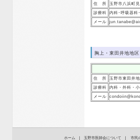
住 所
玉野市八浜町見
診療科
内科･呼吸器科
メール
jun.tanabe@air
胸上・東田井地地区
住 所
玉野市東田井地
診療科
内科・外科・小
メール
condoiin@kon
ホーム
|
玉野市医師会について
|
市民